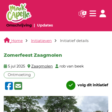
Navigatie websi
Navigatie
(huidige pagina)
(huidige pagina)
Omschrijving
Updates
Home
Initiatieven
Initiatief details
Zomerfeest Zaagmolen
5 jul 2025
Zaagmolen
rob van beek
Ontmoeting
volg dit initiatief