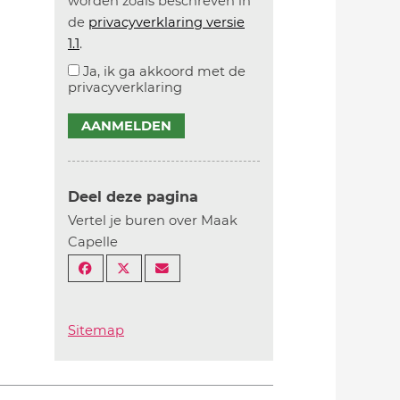
worden zoals beschreven in
de
privacyverklaring versie
1.1
.
Ja, ik ga akkoord met de
privacyverklaring
AANMELDEN
Deel deze pagina
Vertel je buren over Maak
Capelle
Sitemap