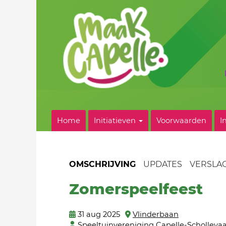
Home
Initiatieven
Voorwaarden
I
OMSCHRIJVING
UPDATES
VERSLA
Zomerspeelfeest
31 aug 2025
Vlinderbaan
Speeltuinvereniging Capelle-Scholleva