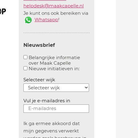
helpdesk@maakcapelle.nl
Je kunt ons ook bereiken via
Whatsapp
!
Nieuwsbrief
Belangrijke informatie
over Maak Capelle
Aanvinken om belangrijke informatie over maakca
Aanvinken om informatie 
Nieuwe initiatieven in:
Selecteer wijk
Vul je e-mailadres in
Ik ga ermee akkoord dat
mijn gegevens verwerkt