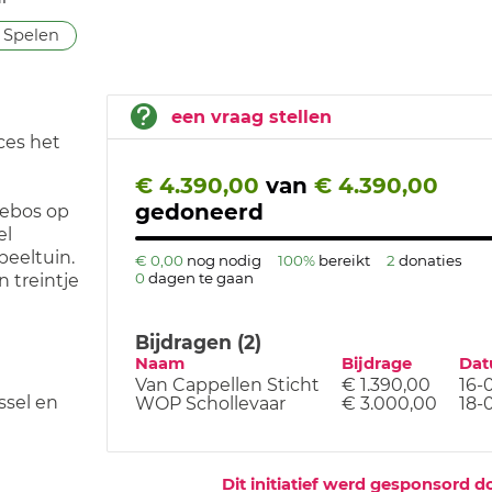
Spelen
een vraag stellen
ces het
€ 4.390,00
van
€ 4.390,00
gedoneerd
lebos op
el
peeltuin.
€ 0,00
nog nodig
100%
bereikt
2
donaties
0
dagen te gaan
n treintje
Bijdragen (2)
Naam
Bijdrage
Da
Van Cappellen Sticht
€ 1.390,00
16-
ssel en
WOP Schollevaar
€ 3.000,00
18-
Dit initiatief werd gesponsord d