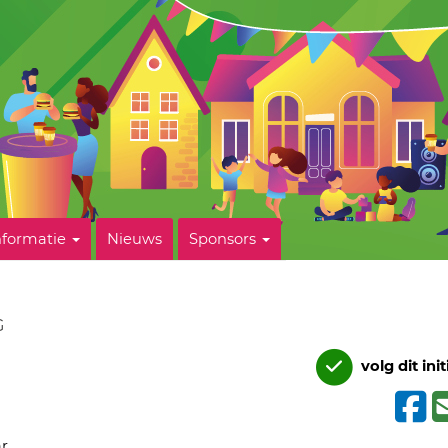
nformatie
Nieuws
Sponsors
G
volg dit init
ar