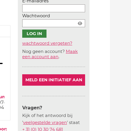
E-mailadres
Wachtwoord
wachtwoord vergeten?
Nog geen account?
Maak
Account
een account aan
.
aanmaken
MELD EEN INITIATIEF AAN
tum
07-25
04-25
Vragen?
Kijk of het antwoord bij
'
veelgestelde vragen
' staat
oor:
+ 31 (0) 10 30 74 681