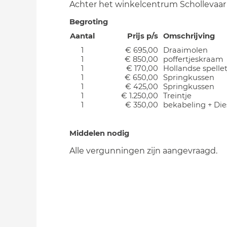
Achter het winkelcentrum Schollevaar
Begroting
Aantal
Prijs p/s
Omschrijving
1
€ 695,00
Draaimolen
1
€ 850,00
poffertjeskraam
1
€ 170,00
Hollandse spellet
1
€ 650,00
Springkussen
1
€ 425,00
Springkussen
1
€ 1.250,00
Treintje
1
€ 350,00
bekabeling + Die
Middelen nodig
Alle vergunningen zijn aangevraagd.