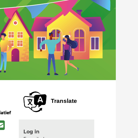
Translate
iatief
Log in