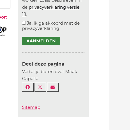
worden zoals beschreven in
de
privacyverklaring versie
1.1
.
oor:
Ja, ik ga akkoord met de
privacyverklaring
AANMELDEN
Deel deze pagina
Vertel je buren over Maak
Capelle
Sitemap