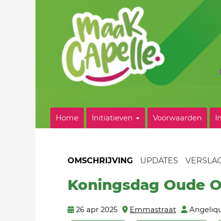
Home
Initiatieven
Voorwaarden
I
OMSCHRIJVING
UPDATES
VERSLA
Koningsdag Oude O
26 apr 2025
Emmastraat
Angeliq