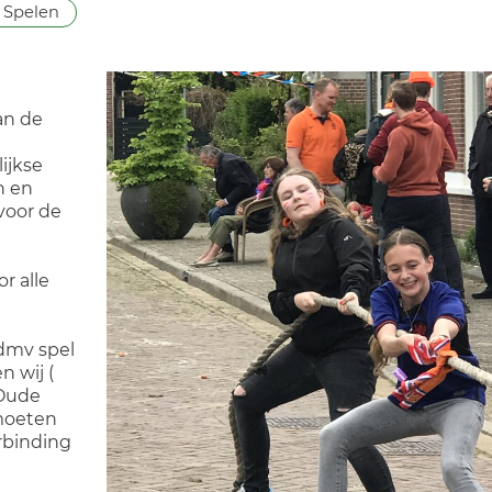
Spelen
an de
lijkse
n en
 voor de
r alle
dmv spel
n wij (
 Oude
tmoeten
erbinding