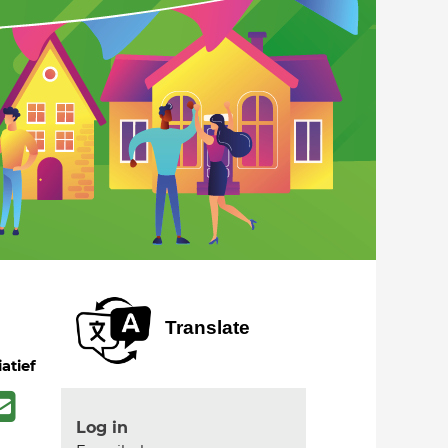
Translate
iatief
Log in