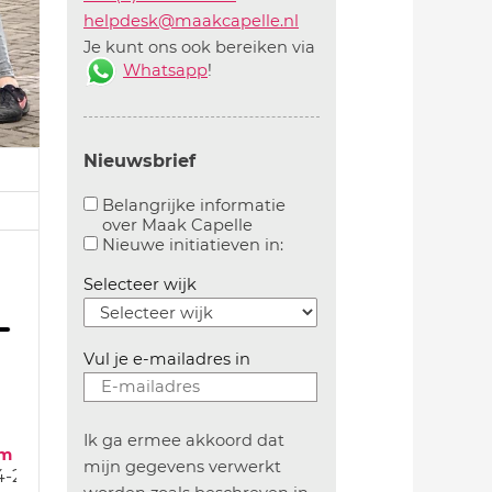
helpdesk@maakcapelle.nl
Je kunt ons ook bereiken via
Whatsapp
!
Nieuwsbrief
Belangrijke informatie
over Maak Capelle
Aanvinken om belangrijke informatie over maakca
Aanvinken om informatie 
Nieuwe initiatieven in:
Selecteer wijk
Vul je e-mailadres in
Ik ga ermee akkoord dat
um
mijn gegevens verwerkt
4-25