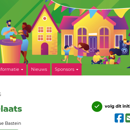
nformatie
Nieuws
Sponsors
G
laats
volg dit init
ue Bastein