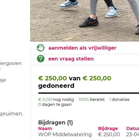
aanmelden als vrijwilliger
een vraag stellen
eiergooien
e
€ 250,00
van
€ 250,00
sje
gedoneerd
€ 0,00
nog nodig
100%
bereikt
1
donaties
0
dagen te gaan
 opruimen.
Bijdragen (1)
Naam
Bijdrage
Dat
WOP Middelwatering
€ 250,00
23-0