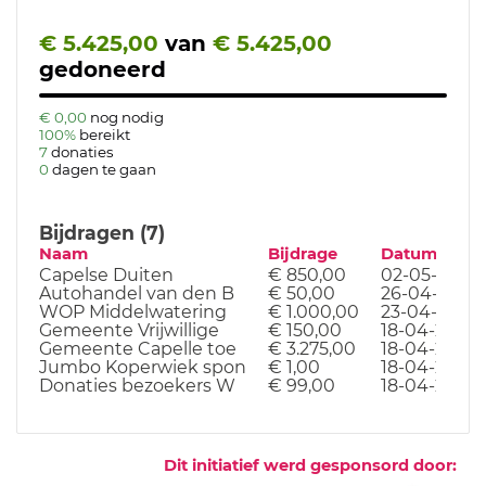
€ 5.425,00
van
€ 5.425,00
gedoneerd
€ 0,00
nog nodig
100%
bereikt
7
donaties
0
dagen te gaan
Bijdragen (7)
Naam
Bijdrage
Datum
Capelse Duiten
€ 850,00
02-05-25
Autohandel van den B
€ 50,00
26-04-25
WOP Middelwatering
€ 1.000,00
23-04-25
Gemeente Vrijwillige
€ 150,00
18-04-25
Gemeente Capelle toe
€ 3.275,00
18-04-25
Jumbo Koperwiek spon
€ 1,00
18-04-25
Donaties bezoekers W
€ 99,00
18-04-25
Dit initiatief werd gesponsord door: