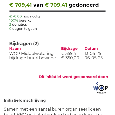
€ 709,41
van
€ 709,41
gedoneerd
€ -0,00
nog nodig
100%
bereikt
2
donaties
0
dagen te gaan
Bijdragen (2)
Naam
Bijdrage
Datum
WOP Middelwatering
€ 359,41
13-05-25
bijdrage buurtbewone
€ 350,00
06-05-25
Dit initiatief werd gesponsord door:
Initiatiefomschrijving
Samen met een aantal buren organiseer ik een
buurt BBQ op het plein. Een barbecue komt ten