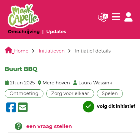
Navigatie websi
Navigatie
(huidige pagina)
(huidige pagina)
Omschrijving
Updates
Home
Initiatieven
Initiatief details
Buurt BBQ
21 jun 2025
Merelhoven
Laura Wassink
Ontmoeting
Zorg voor elkaar
Spelen
volg dit initiatief
een vraag stellen