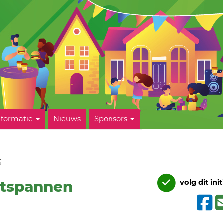
nformatie
Nieuws
Sponsors
G
ntspannen
volg dit init