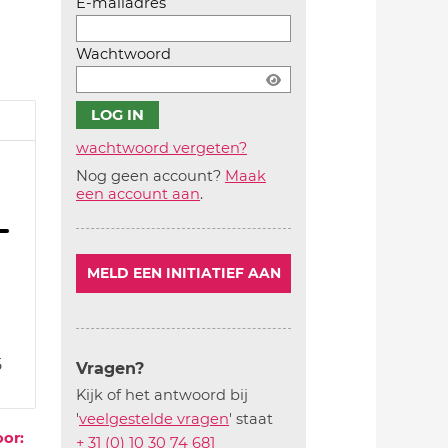
E-mailadres
Wachtwoord
wachtwoord vergeten?
Nog geen account?
Maak
Account
een account aan
.
aanmaken
MELD EEN INITIATIEF AAN
5
Vragen?
Kijk of het antwoord bij
'
veelgestelde vragen
' staat
oor:
+ 31 (0) 10 30 74 681