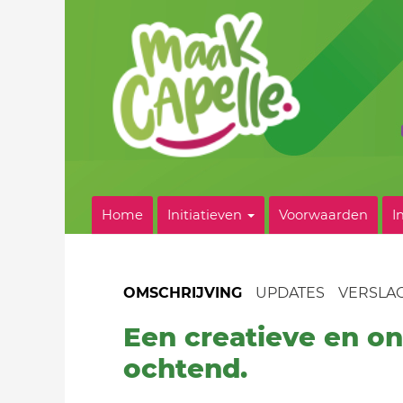
Home
Initiatieven
Voorwaarden
I
OMSCHRIJVING
UPDATES
VERSLA
Een creatieve en o
ochtend.