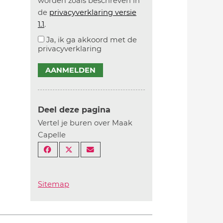
worden zoals beschreven in
de
privacyverklaring versie
1.1
.
Ja, ik ga akkoord met de
privacyverklaring
AANMELDEN
Deel deze pagina
Vertel je buren over Maak
Capelle
Sitemap