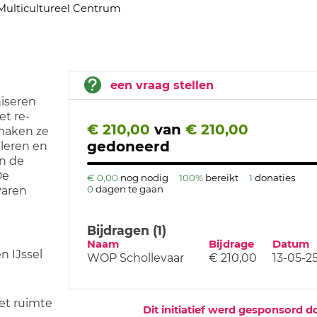
Multicultureel Centrum
een vraag stellen
niseren
et re-
€ 210,00
van
€ 210,00
 maken ze
gedoneerd
uleren en
n de
De
€ 0,00
nog nodig
100%
bereikt
1
donaties
0
dagen te gaan
varen
Bijdragen (1)
Naam
Bijdrage
Datum
n IJssel
WOP Schollevaar
€ 210,00
13-05-2
het ruimte
Dit initiatief werd gesponsord d