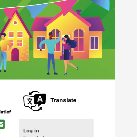
Translate
iatief
Log in