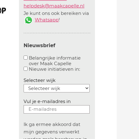
helpdesk@maakcapelle.nl
Je kunt ons ook bereiken via
Whatsapp
!
Nieuwsbrief
Belangrijke informatie
over Maak Capelle
Aanvinken om belangrijke informatie over maakca
Aanvinken om informatie 
Nieuwe initiatieven in:
Selecteer wijk
Vul je e-mailadres in
Ik ga ermee akkoord dat
mijn gegevens verwerkt