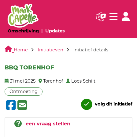
Navigatie websi
Navigatie
(huidige pagina)
(huidige pagina)
Omschrijving
Updates
Home
Initiatieven
Initiatief details
BBQ TORENHOF
31 mei 2025
Torenhof
Loes Schilt
Ontmoeting
volg dit initiatief
een vraag stellen