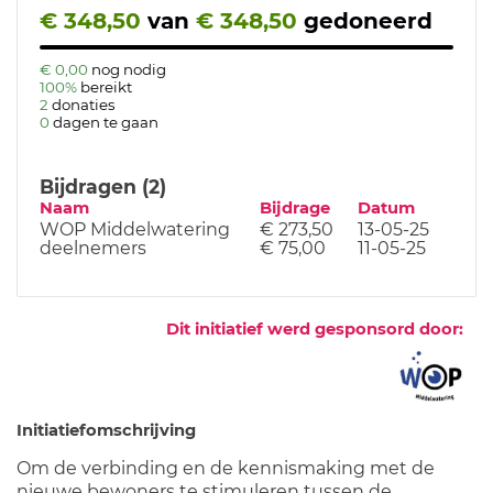
€ 348,50
van
€ 348,50
gedoneerd
€ 0,00
nog nodig
100%
bereikt
2
donaties
0
dagen te gaan
Bijdragen (2)
Naam
Bijdrage
Datum
WOP Middelwatering
€ 273,50
13-05-25
deelnemers
€ 75,00
11-05-25
Dit initiatief werd gesponsord door:
Initiatiefomschrijving
Om de verbinding en de kennismaking met de
nieuwe bewoners te stimuleren tussen de