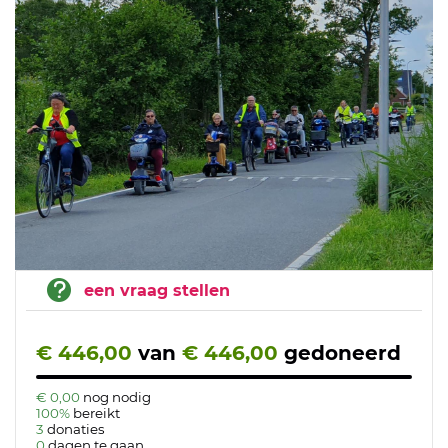
een vraag stellen
€ 446,00
van
€ 446,00
gedoneerd
€ 0,00
nog nodig
100%
bereikt
3
donaties
0
dagen te gaan