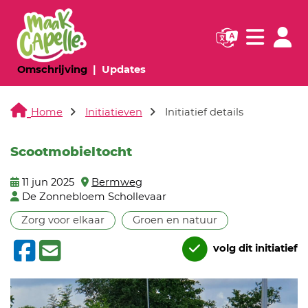
Navigatie websi
Navigatie
(huidige pagina)
(huidige pagina)
Omschrijving
Updates
Home
Initiatieven
Initiatief details
Scootmobieltocht
11 jun 2025
Bermweg
De Zonnebloem Schollevaar
Zorg voor elkaar
Groen en natuur
volg dit initiatief