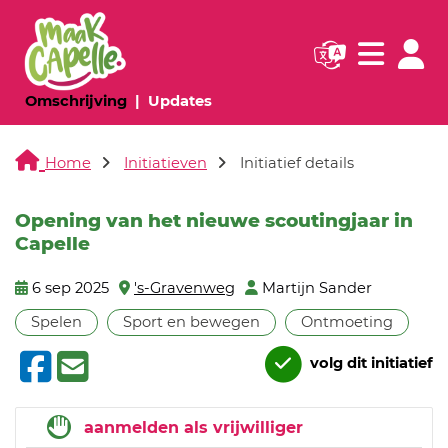
Navigatie websi
Navigatie
(huidige pagina)
(huidige pagina)
Omschrijving
Updates
Home
Initiatieven
Initiatief details
Opening van het nieuwe scoutingjaar in
Capelle
6 sep 2025
's-Gravenweg
Martijn Sander
Spelen
Sport en bewegen
Ontmoeting
volg dit initiatief
aanmelden als vrijwilliger