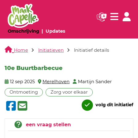
Navigatie websi
Navigatie
(huidige pagina)
(huidige pagina)
Omschrijving
Updates
Home
Initiatieven
Initiatief details
10e Buurtbarbecue
12 sep 2025
Merelhoven
Martijn Sander
Ontmoeting
Zorg voor elkaar
volg dit initiatief
een vraag stellen