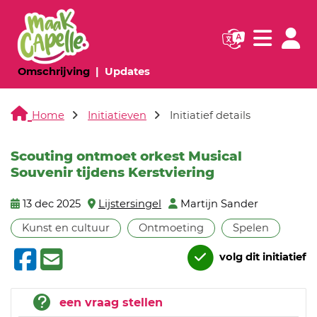
Navigatie websi
Navigatie
(huidige pagina)
(huidige pagina)
Omschrijving
Updates
Home
Initiatieven
Initiatief details
Scouting ontmoet orkest Musical
Souvenir tijdens Kerstviering
13 dec 2025
Lijstersingel
Martijn Sander
Kunst en cultuur
Ontmoeting
Spelen
volg dit initiatief
een vraag stellen