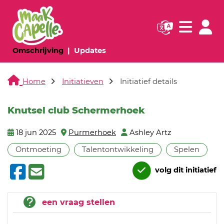
Navigatie websi
Navigatie
(huidige pagina)
(huidige pagina)
Omschrijving
Updates
Home
Initiatieven
Initiatief details
Knutsel club Schermerhoek
18 jun 2025
Purmerhoek
Ashley Artz
Ontmoeting
Talentontwikkeling
Spelen
volg dit initiatief
een vraag stellen