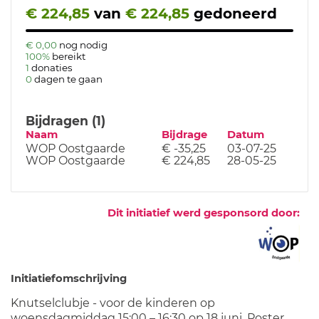
€ 224,85
van
€ 224,85
gedoneerd
€ 0,00
nog nodig
100%
bereikt
1
donaties
0
dagen te gaan
Bijdragen (1)
Naam
Bijdrage
Datum
WOP Oostgaarde
€ -35,25
03-07-25
WOP Oostgaarde
€ 224,85
28-05-25
Dit initiatief werd gesponsord door:
Initiatiefomschrijving
Knutselclubje - voor de kinderen op
woensdagmiddag 15:00 – 16:30 op 18 juni. Poster