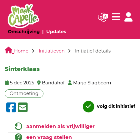
Navigatie websi
Navigatie
(huidige pagina)
(huidige pagina)
Omschrijving
Updates
Home
Initiatieven
Initiatief details
Sinterklaas
5 dec 2025
Bandahof
Marjo Slagboom
Ontmoeting
volg dit initiatief
aanmelden als vrijwilliger
een vraag stellen