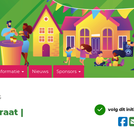
nformatie
Nieuws
Sponsors
G
raat |
volg dit init