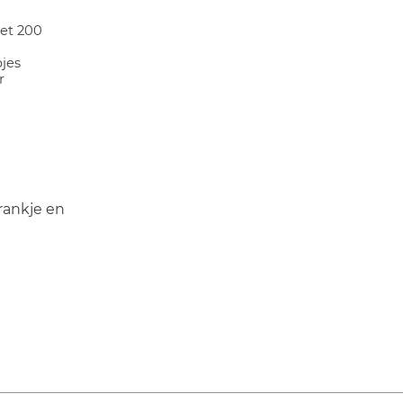
et 200
jes
r
drankje en