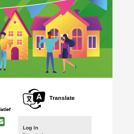
Translate
iatief
Log in