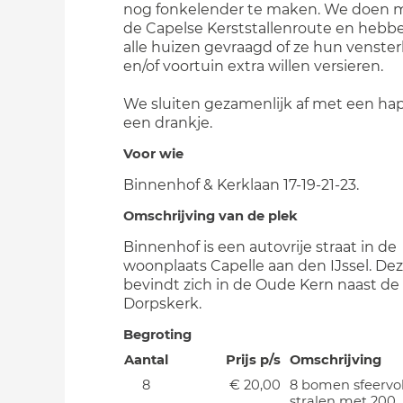
nog fonkelender te maken. We doen 
de Capelse Kerststallenroute en hebb
alle huizen gevraagd of ze hun venste
en/of voortuin extra willen versieren.
We sluiten gezamenlijk af met een hap
een drankje.
Voor wie
Binnenhof & Kerklaan 17-19-21-23.
Omschrijving van de plek
Binnenhof is een autovrije straat in de
woonplaats Capelle aan den IJssel. Dez
bevindt zich in de Oude Kern naast de
Dorpskerk.
Begroting
Aantal
Prijs p/s
Omschrijving
8
€ 20,00
8 bomen sfeervol
stralen met 200