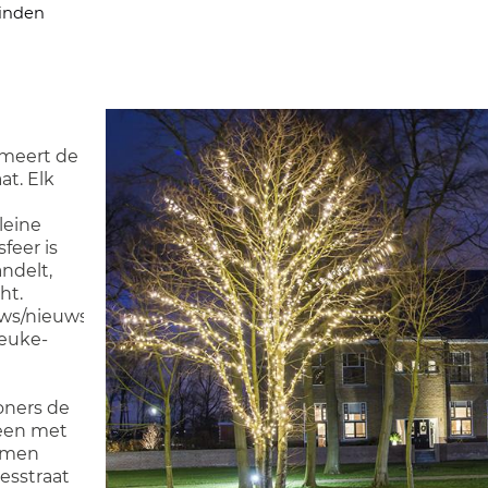
inden
meert de
at. Elk
leine
feer is
andelt,
ht.
ieuws/nieuws/408705/binnenhof-
leuke-
oners de
reen met
bomen
esstraat