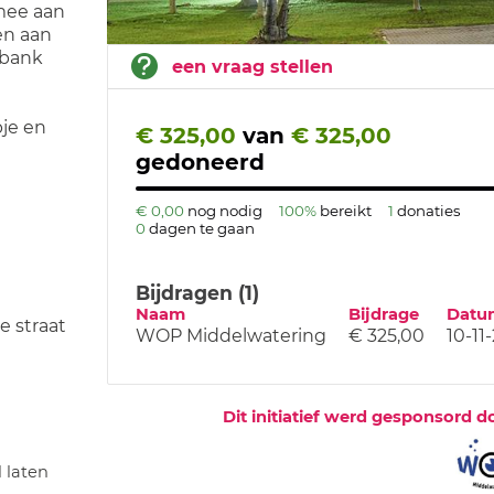
mee aan
en aan
rbank
een vraag stellen
je en
€ 325,00
van
€ 325,00
gedoneerd
€ 0,00
nog nodig
100%
bereikt
1
donaties
0
dagen te gaan
Bijdragen (1)
Naam
Bijdrage
Datu
e straat
WOP Middelwatering
€ 325,00
10-11
Dit initiatief werd gesponsord d
 laten