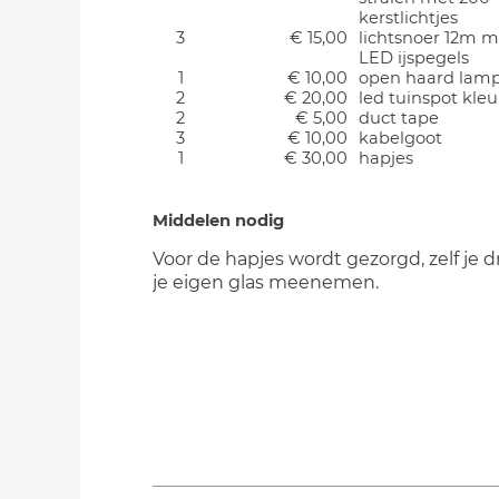
kerstlichtjes
3
€ 15,00
lichtsnoer 12m m
LED ijspegels
1
€ 10,00
open haard lamp
2
€ 20,00
led tuinspot kleu
2
€ 5,00
duct tape
3
€ 10,00
kabelgoot
1
€ 30,00
hapjes
Middelen nodig
Voor de hapjes wordt gezorgd, zelf je 
je eigen glas meenemen.