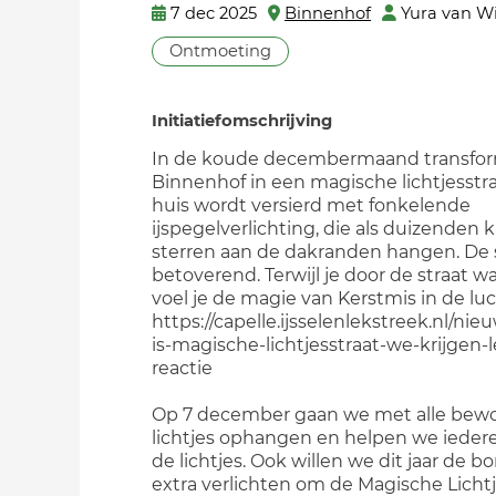
7 dec 2025
Binnenhof
Yura van W
Ontmoeting
Initiatiefomschrijving
In de koude decembermaand transfor
Binnenhof in een magische lichtjesstra
huis wordt versierd met fonkelende
ijspegelverlichting, die als duizenden k
sterren aan de dakranden hangen. De s
betoverend. Terwijl je door de straat w
voel je de magie van Kerstmis in de luc
https://capelle.ijsselenlekstreek.nl/n
is-magische-lichtjesstraat-we-krijgen-
reactie
Op 7 december gaan we met alle bew
lichtjes ophangen en helpen we iede
de lichtjes. Ook willen we dit jaar de 
extra verlichten om de Magische Lichtj