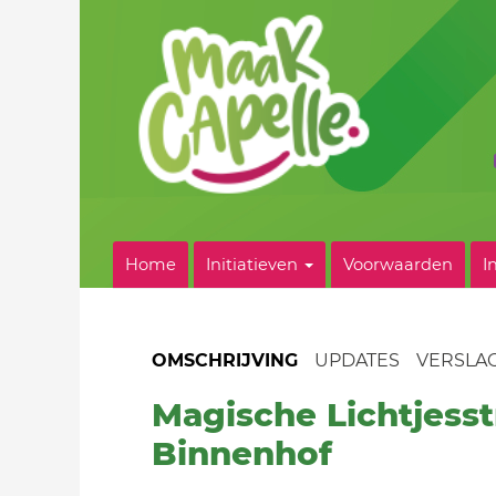
Home
Initiatieven
Voorwaarden
I
OMSCHRIJVING
UPDATES
VERSLA
Magische Lichtjesst
Binnenhof