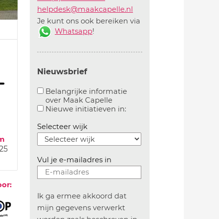
helpdesk@maakcapelle.nl
Je kunt ons ook bereiken via
Whatsapp
!
Nieuwsbrief
Belangrijke informatie
over Maak Capelle
Aanvinken om belangrijke informatie over maakca
Aanvinken om informatie 
Nieuwe initiatieven in:
Selecteer wijk
m
-25
Vul je e-mailadres in
oor:
Ik ga ermee akkoord dat
mijn gegevens verwerkt