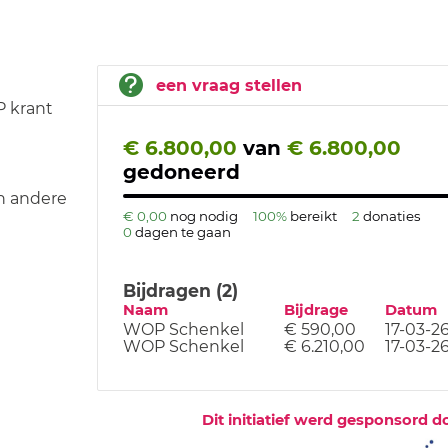
een vraag stellen
P krant
€ 6.800,00
van
€ 6.800,00
gedoneerd
en andere
€ 0,00
nog nodig
100%
bereikt
2
donaties
0
dagen te gaan
Bijdragen (2)
Naam
Bijdrage
Datum
WOP Schenkel
€ 590,00
17-03-2
WOP Schenkel
€ 6.210,00
17-03-2
Dit initiatief werd gesponsord d