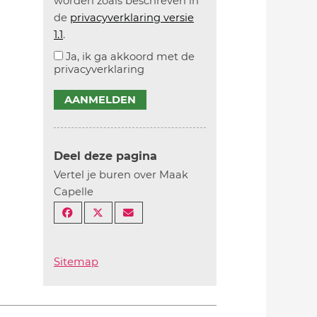
worden zoals beschreven in
de
privacyverklaring versie
1.1
.
Ja, ik ga akkoord met de
privacyverklaring
AANMELDEN
Deel deze pagina
Vertel je buren over Maak
Capelle
Sitemap