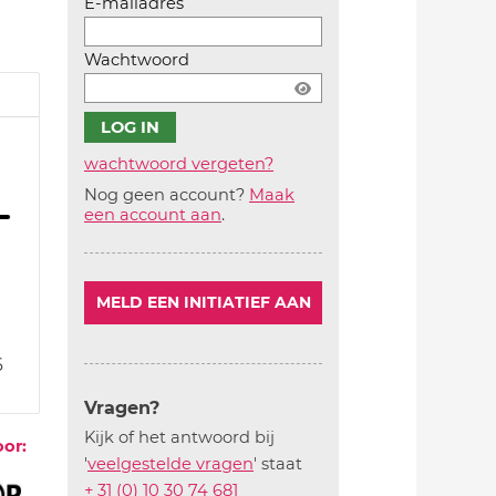
E-mailadres
Wachtwoord
wachtwoord vergeten?
Nog geen account?
Maak
Account
een account aan
.
aanmaken
MELD EEN INITIATIEF AAN
6
Vragen?
Kijk of het antwoord bij
oor:
'
veelgestelde vragen
' staat
+ 31 (0) 10 30 74 681