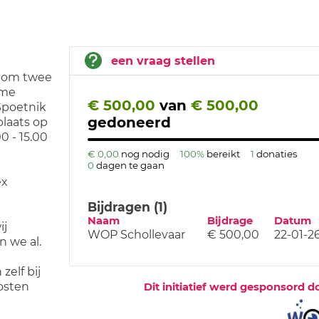
een vraag stellen
r om twee
ame
€ 500,00
van
€ 500,00
Spoetnik
gedoneerd
plaats op
 - 15.00
€ 0,00
nog nodig
100%
bereikt
1
donaties
0
dagen te gaan
ex
Bijdragen (1)
Naam
Bijdrage
Datum
ij
WOP Schollevaar
€ 500,00
22-01-2
n we al.
elf bij
osten
Dit initiatief werd gesponsord d