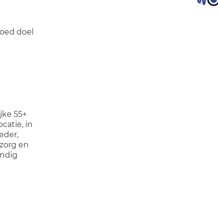
goed doel
jke 55+
ocatie, in
eder,
 zorg en
andig