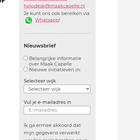
helpdesk@maakcapelle.nl
Je kunt ons ook bereiken via
Whatsapp
!
Nieuwsbrief
Belangrijke informatie
over Maak Capelle
Aanvinken om belangrijke informatie over maakca
Aanvinken om informatie 
Nieuwe initiatieven in:
Selecteer wijk
Vul je e-mailadres in
Ik ga ermee akkoord dat
mijn gegevens verwerkt