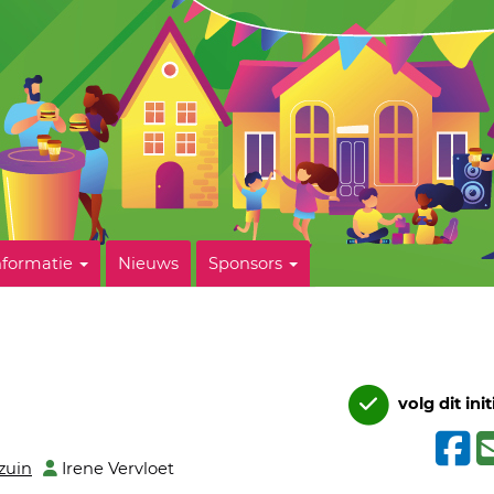
nformatie
Nieuws
Sponsors
volg dit init
zuin
Irene Vervloet