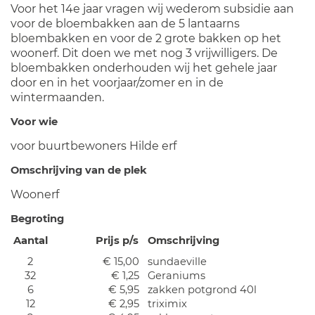
Voor het 14e jaar vragen wij wederom subsidie aan
voor de bloembakken aan de 5 lantaarns
bloembakken en voor de 2 grote bakken op het
woonerf. Dit doen we met nog 3 vrijwilligers. De
bloembakken onderhouden wij het gehele jaar
door en in het voorjaar/zomer en in de
wintermaanden.
Voor wie
voor buurtbewoners Hilde erf
Omschrijving van de plek
Woonerf
Begroting
Aantal
Prijs p/s
Omschrijving
2
€ 15,00
sundaeville
32
€ 1,25
Geraniums
6
€ 5,95
zakken potgrond 40l
12
€ 2,95
triximix