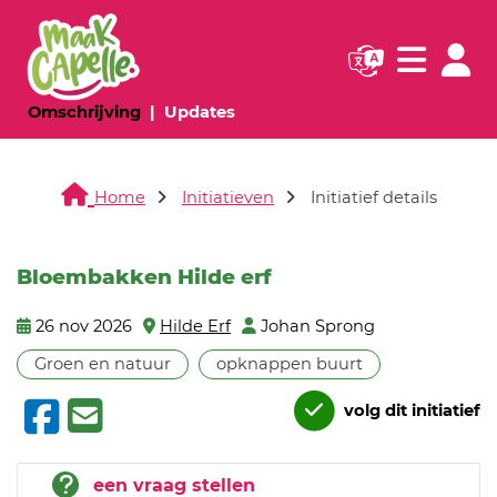
Navigatie websi
Navigatie
(huidige pagina)
(huidige pagina)
Omschrijving
Updates
Home
Initiatieven
Initiatief details
Bloembakken Hilde erf
26 nov 2026
Hilde Erf
Johan Sprong
Groen en natuur
opknappen buurt
volg dit initiatief
een vraag stellen