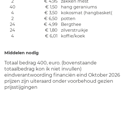
2
€ 4,95
zakken mest
40
€ 1,50
hang geraniums
4
€ 3,50
kokosmat (hangbasket(
2
€ 6,50
potten
24
€ 4,99
Bergthee
24
€ 1,80
zilverstruikje
4
€ 6,01
koffie/koek
Middelen nodig
Totaal bedrag 400, euro. (bovenstaande
totaalbedrag kon ik niet invullen)
eindverantwoording financiën eind Oktober 2026
prijzen zijn uiteraard onder voorbehoud gezien
prijsstijgingen