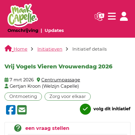
Navigatie websi
Navigatie
(huidige pagina)
(huidige pagina)
Omschrijving
Updates
Home
Initiatieven
Initiatief details
Vrij Vogels Vieren Vrouwendag 2026
7 mrt 2026
Centrumpassage
Gertjan Kroon (Welzijn Capelle)
Ontmoeting
Zorg voor elkaar
volg dit initiatief
een vraag stellen