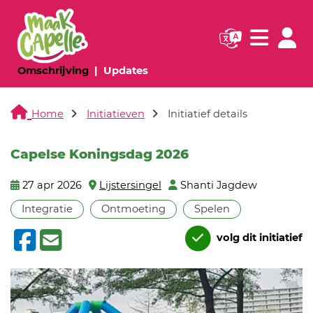
Navigatie websi
Navigatie
(huidige pagina)
(huidige pagina)
Omschrijving
Updates
Home
Initiatieven
Initiatief details
Capelse Koningsdag 2026
27 apr 2026
Lijstersingel
Shanti Jagdew
Integratie
Ontmoeting
Spelen
volg dit initiatief