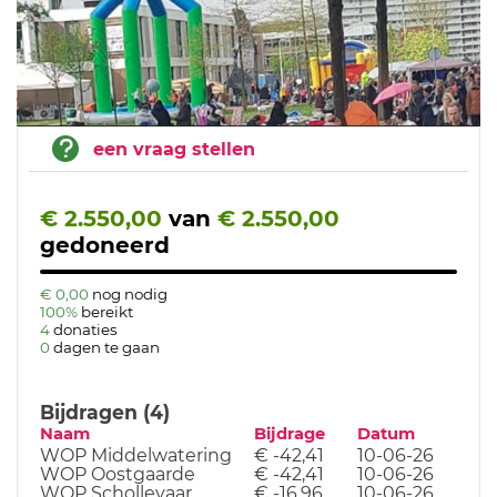
een vraag stellen
€ 2.550,00
van
€ 2.550,00
gedoneerd
€ 0,00
nog nodig
100%
bereikt
4
donaties
0
dagen te gaan
Bijdragen (4)
Naam
Bijdrage
Datum
WOP Middelwatering
€ -42,41
10-06-26
WOP Oostgaarde
€ -42,41
10-06-26
WOP Schollevaar
€ -16,96
10-06-26