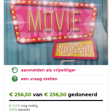
aanmelden als vrijwilliger
een vraag stellen
€ 256,50
van
€ 256,50
gedoneerd
€ 0,00
nog nodig
100%
bereikt