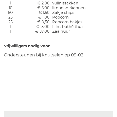
1
€ 2,00
vuilniszakken
10
€ 5,00
limonadekannen
50
€ 1,50
Zakje chips
25
€ 1,00
Popcorn
25
€ 0,50
Popcorn bakjes
1
€ 15,00
Film Pathé thuis
1
€ 57,00
Zaalhuur
Vrijwilligers nodig voor
Ondersteunen bij knutselen op 09-02