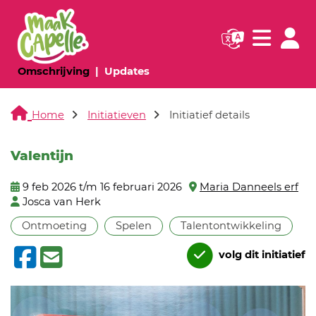
Navigatie websi
Navigatie
(huidige pagina)
(huidige pagina)
Omschrijving
Updates
Home
Initiatieven
Initiatief details
Valentijn
9 feb 2026 t/m 16 februari 2026
Maria Danneels erf
Josca van Herk
Ontmoeting
Spelen
Talentontwikkeling
volg dit initiatief