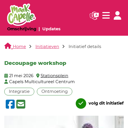
Navigatie websi
Navigatie
(huidige pagina)
(huidige pagina)
Omschrijving
Updates
Home
Initiatieven
Initiatief details
Decoupage workshop
21 mei 2026
Stationsplein
Capels Multicultureel Centrum
Integratie
Ontmoeting
volg dit initiatief