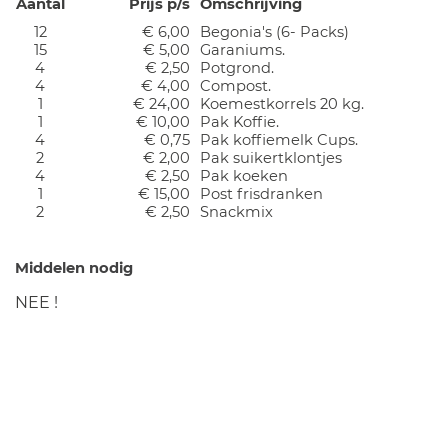
Aantal
Prijs p/s
Omschrijving
12
€ 6,00
Begonia's (6- Packs)
15
€ 5,00
Garaniums.
4
€ 2,50
Potgrond.
4
€ 4,00
Compost.
1
€ 24,00
Koemestkorrels 20 kg.
1
€ 10,00
Pak Koffie.
4
€ 0,75
Pak koffiemelk Cups.
2
€ 2,00
Pak suikertklontjes
4
€ 2,50
Pak koeken
1
€ 15,00
Post frisdranken
2
€ 2,50
Snackmix
Middelen nodig
NEE !