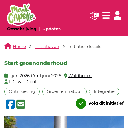
Navigatie websi
Navigatie
(huidige pagina)
(huidige pagina)
Omschrijving
Updates
Home
Initiatieven
Initiatief details
Start groenonderhoud
1 jun 2026 t/m 1 juni 2026
Waldhoorn
F.C. van Gool
Ontmoeting
Groen en natuur
Integratie
volg dit initiatief