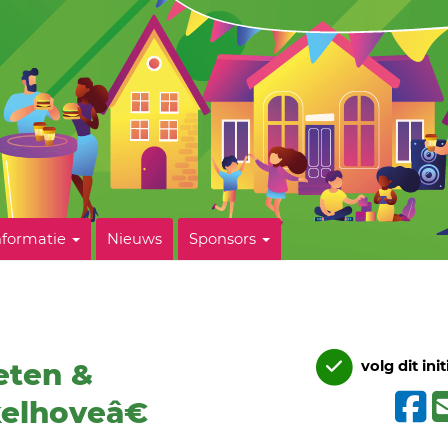
nformatie
Nieuws
Sponsors
eten &
volg dit init
kelhoveâ€