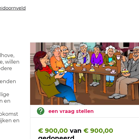
idoornveld
lhove,
, willen
iedere
nenden
lige
en en
een vraag stellen
opkomst
ijken en
€ 900,00
van
€ 900,00
gedoneerd