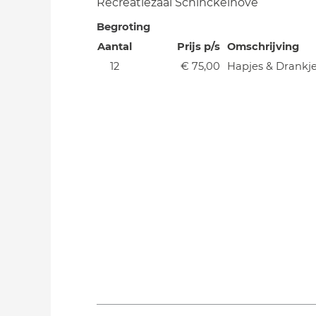
Recreatiezaal Schinckelhove
Begroting
Aantal
Prijs p/s
Omschrijving
12
€ 75,00
Hapjes & Drankj