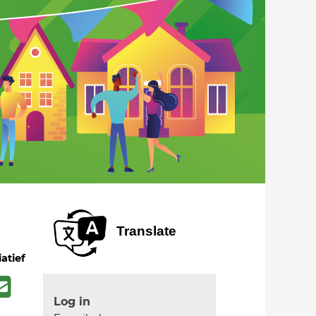
Translate
iatief
Log in