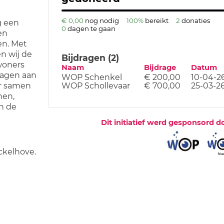
€ 0,00
nog nodig
100%
bereikt
2
donaties
g een
0
dagen te gaan
en
en. Met
n wij de
Bijdragen (2)
woners
Naam
Bijdrage
Datum
ragen aan
WOP Schenkel
€ 200,00
10-04-2
WOP Schollevaar
€ 700,00
25-03-2
r samen
nen,
n de
Dit initiatief werd gesponsord d
kelhove.