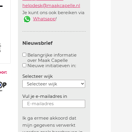
helpdesk@maakcapelle.nl
Je kunt ons ook bereiken via
Whatsapp
!
Nieuwsbrief
6
6
Belangrijke informatie
over Maak Capelle
Aanvinken om belangrijke informatie over maakca
Aanvinken om informatie 
Nieuwe initiatieven in:
oor:
Selecteer wijk
Vul je e-mailadres in
Ik ga ermee akkoord dat
mijn gegevens verwerkt