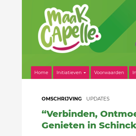
Home
Initiatieven
Voorwaarden
I
OMSCHRIJVING
UPDATES
“Verbinden, Ontmo
Genieten in Schinc