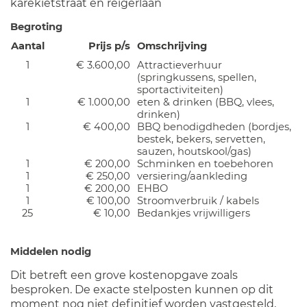
karekietstraat en reigerlaan
Begroting
Aantal
Prijs p/s
Omschrijving
1
€ 3.600,00
Attractieverhuur
(springkussens, spellen,
sportactiviteiten)
1
€ 1.000,00
eten & drinken (BBQ, vlees,
drinken)
1
€ 400,00
BBQ benodigdheden (bordjes,
bestek, bekers, servetten,
sauzen, houtskool/gas)
1
€ 200,00
Schminken en toebehoren
1
€ 250,00
versiering/aankleding
1
€ 200,00
EHBO
1
€ 100,00
Stroomverbruik / kabels
25
€ 10,00
Bedankjes vrijwilligers
Middelen nodig
Dit betreft een grove kostenopgave zoals
besproken. De exacte stelposten kunnen op dit
moment nog niet definitief worden vastgesteld,