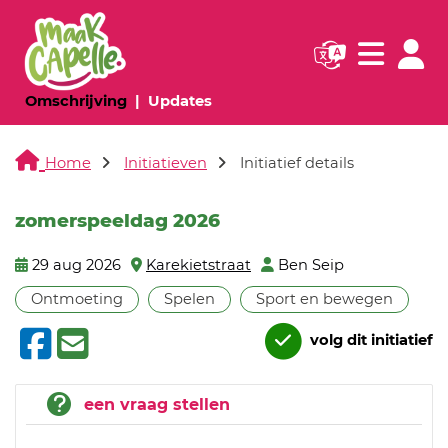
Navigatie websi
Navigatie
(huidige pagina)
(huidige pagina)
Omschrijving
Updates
Home
Initiatieven
Initiatief details
zomerspeeldag 2026
29 aug 2026
Karekietstraat
Ben Seip
Ontmoeting
Spelen
Sport en bewegen
volg dit initiatief
een vraag stellen