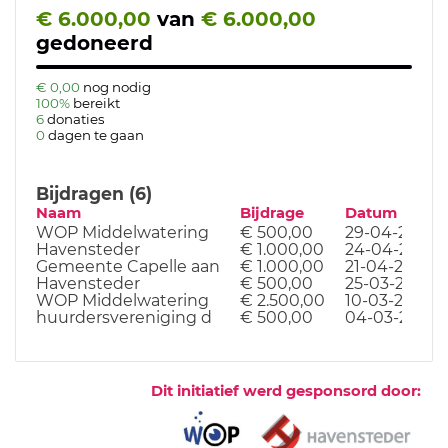
€ 6.000,00
van
€ 6.000,00
gedoneerd
€ 0,00
nog nodig
100%
bereikt
6
donaties
0
dagen te gaan
Bijdragen (6)
Naam
Bijdrage
Datum
WOP Middelwatering
€ 500,00
29-04-26
Havensteder
€ 1.000,00
24-04-26
Gemeente Capelle aan
€ 1.000,00
21-04-26
Havensteder
€ 500,00
25-03-26
WOP Middelwatering
€ 2.500,00
10-03-26
huurdersvereniging d
€ 500,00
04-03-26
Dit initiatief werd gesponsord door: