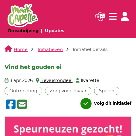
Navigatie websi
Navigatie
(huidige pagina)
(huidige pagina)
Omschrijving
Updates
Home
Initiatieven
Initiatief details
Vind het gouden ei
3 apr 2026
Reviusrondeel
Ilvarette
Ontmoeting
Zorg voor elkaar
Spelen
volg dit initiatief