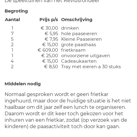
De speeltuinen van het Reviusrondeel
Begroting
Aantal
Prijs p/s
Omschrijving
1
€ 30,00
drinken
7
€ 5,95
hole paaseieren
5
€ 7,95
Kleine Paaseieren
2
€ 15,00
grote paashaas
1
€ 609,00
frietkraam
1
€ 25,00
onvoorziene uitgaven
4
€ 15,00
Cadeaukaarten
2
€ 8,50
Tray met eieren a 30 stuks
Middelen nodig
Normaal gesproken wordt er geen frietkar
ingehuurd, maar door de huidige situatie is het niet
haalbaar om dit jaar zelf een lunch te organiseren.
Daarom wordt er dit keer toch gekozen voor het
inhuren van een frietkar, zodat (op verzoek van de
kinderen) de paasactiviteit toch door kan gaan.