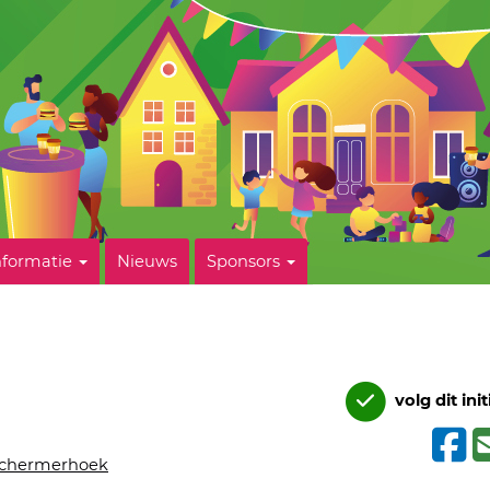
nformatie
Nieuws
Sponsors
volg dit init
chermerhoek