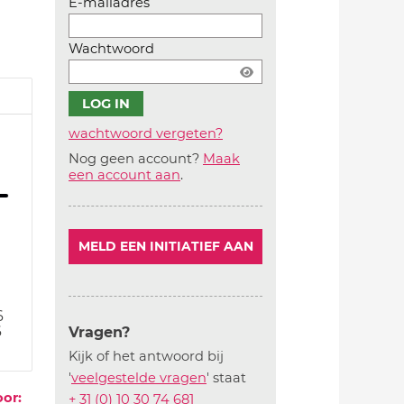
E-mailadres
Wachtwoord
wachtwoord vergeten?
Nog geen account?
Maak
Account
een account aan
.
aanmaken
MELD EEN INITIATIEF AAN
6
6
Vragen?
Kijk of het antwoord bij
'
veelgestelde vragen
' staat
oor:
+ 31 (0) 10 30 74 681