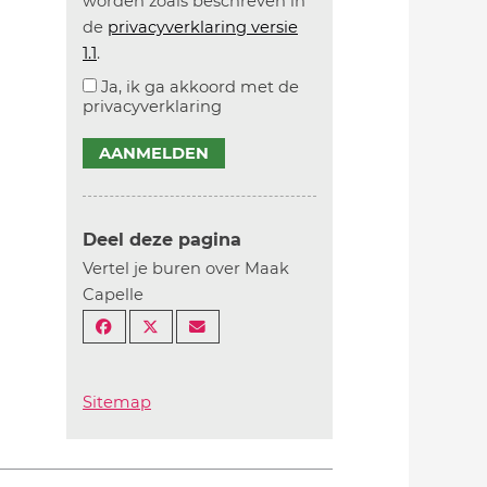
worden zoals beschreven in
de
privacyverklaring versie
1.1
.
Ja, ik ga akkoord met de
privacyverklaring
AANMELDEN
Deel deze pagina
Vertel je buren over Maak
Capelle
Sitemap