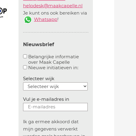
helpdesk@maakcapelle.nl
Je kunt ons ook bereiken via
Whatsapp
!
Nieuwsbrief
Belangrijke informatie
over Maak Capelle
Aanvinken om belangrijke informatie over maakca
Aanvinken om informatie 
Nieuwe initiatieven in:
Selecteer wijk
Vul je e-mailadres in
Ik ga ermee akkoord dat
mijn gegevens verwerkt