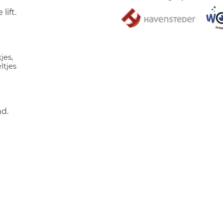
lift.
jes,
ltjes
nd.