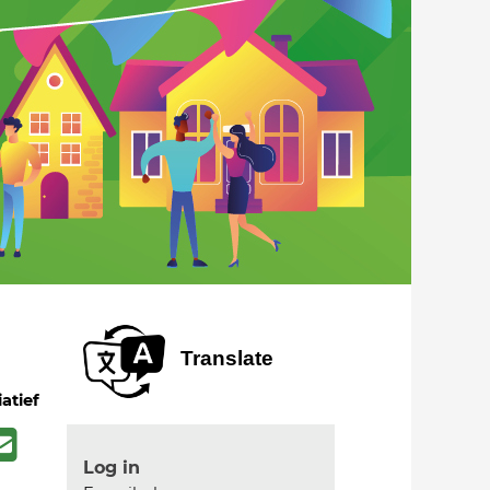
Translate
iatief
Log in