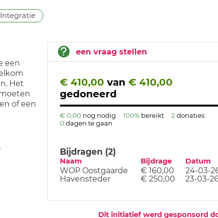
Integratie
een vraag stellen
e een
welkom
€ 410,00
van
€ 410,00
en. Het
gedoneerd
ntmoeten
en of een
€ 0,00
nog nodig
100%
bereikt
2
donaties
0
dagen te gaan
n
Bijdragen (2)
Naam
Bijdrage
Datum
WOP Oostgaarde
€ 160,00
24-03-2
Havensteder
€ 250,00
23-03-2
Dit initiatief werd gesponsord d