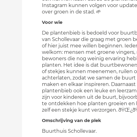
Instagram kunnen volgen voor updates
over groen in de stad. 🌱
Voor wie
De plantenbieb is bedoeld voor buur
van Schollevaar die graag met groen be
of hier juist mee willen beginnen. Iede
welkom: mensen met groene vingers,
bewoners die nog weinig ervaring he
planten. Het idee is dat buurtbewoners
of stekjes kunnen meenemen, ruilen o
achterlaten, zodat we samen de buurt
maken en elkaar inspireren. Daarnaast
plantenbieb ook een leuke en leerzam
zijn voor kinderen uit de buurt, bijvoo
te ontdekken hoe planten groeien en 
zelf een stekje kunt verzorgen. ðŸŒ¿ð
Omschrijving van de plek
Buurthuis Schollevaar.