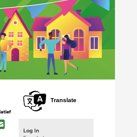
Translate
iatief
Log in