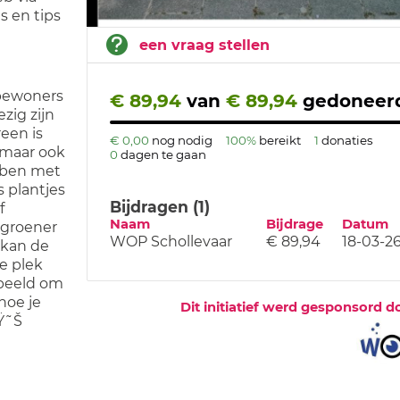
 en tips
een vraag stellen
tbewoners
€ 89,94
van
€ 89,94
gedoneer
zig zijn
reen is
€ 0,00
nog nodig
100%
bereikt
1
donaties
 maar ook
0
dagen te gaan
bben met
 plantjes
Bijdragen (1)
f
Naam
Bijdrage
Datum
 groener
WOP Schollevaar
€ 89,94
18-03-2
 kan de
e plek
rbeeld om
hoe je
Dit initiatief werd gesponsord d
Ÿ˜Š