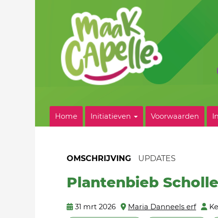
Home
Initiatieven
Voorwaarden
I
OMSCHRIJVING
UPDATES
Plantenbieb Scholl
31 mrt 2026
Maria Danneels erf
Ke