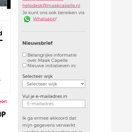
helpdesk@maakcapelle.nl
Je kunt ons ook bereiken via
Whatsapp
!
d
Nieuwsbrief
Belangrijke informatie
over Maak Capelle
Aanvinken om belangrijke informatie over maakca
Aanvinken om informatie 
Nieuwe initiatieven in:
Selecteer wijk
6
Vul je e-mailadres in
oor:
Ik ga ermee akkoord dat
mijn gegevens verwerkt