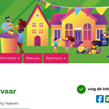
nformatie
Nieuws
Sponsors
evaar
volg dit init
lly Haeren