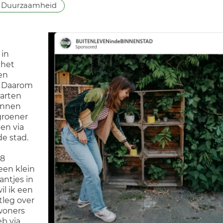
Duurzaamheid
 in
 het
een
t. Daarom
tarten
unnen
 groener
en via
e stad.
 8
 een klein
antjes in
l ik een
tleg over
woners
b via