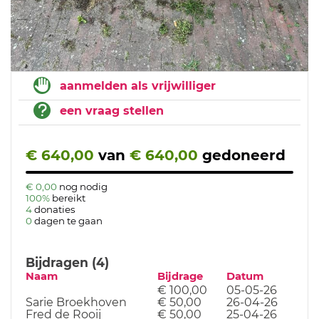
aanmelden als vrijwilliger
een vraag stellen
€ 640,00
van
€ 640,00
gedoneerd
€ 0,00
nog nodig
100%
bereikt
4
donaties
0
dagen te gaan
Bijdragen (4)
Naam
Bijdrage
Datum
€ 100,00
05-05-26
Sarie Broekhoven
€ 50,00
26-04-26
Fred de Rooij
€ 50,00
25-04-26