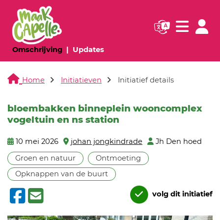
Navigatie websi
Navigatie
(huidige pagina)
(huidige pagina)
Omschrijving
Updates
Home
Initiatieven
Initiatief details
bloembakken binneplein wooncomplex
vogeltuin en ns station
10 mei 2026
johan jongkindrade
Jh Den hoed
Groen en natuur
Ontmoeting
Opknappen van de buurt
volg dit initiatief