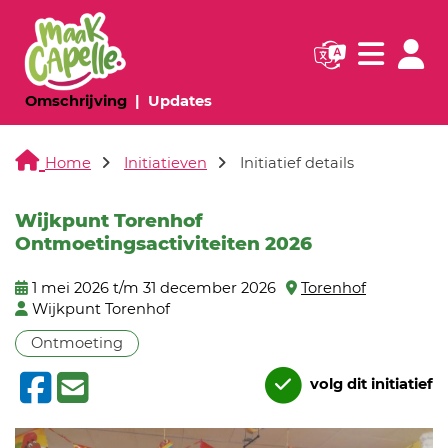
Navigatie websi
Navigatie
(huidige pagina)
(huidige pagina)
Omschrijving
Updates
Home
Initiatieven
Initiatief details
Wijkpunt Torenhof
Ontmoetingsactiviteiten 2026
1 mei 2026 t/m 31 december 2026
Torenhof
Wijkpunt Torenhof
Ontmoeting
volg dit initiatief