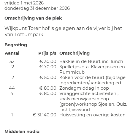
vrijdag 1 mei 2026
donderdag 31 december 2026
Omschrijving van de plek
Wijkpunt Torenhof is gelegen aan de vijver bij het
Van Lottumpark.
Begroting
Aantal
Prijs p/s
Omschrijving
52
€ 30,00
Bakkie in de Buurt incl lunch
12
€ 70,00
Spelletjes o..a. Klaverjassen en
Rummicub
12
€ 50,00
Koken voor de buurt (bijdrage
ingredienten/aankleding ed
44
€ 80,00
Zondagmiddag inloop
4
€ 80,00
Vraaggerichte activiteiten ,
zoals nieuwjaarsinloop
(groen)workshop Sjoelen, Quiz,
Lichtjesavond
1
€ 31.140,00
Huisvesting en overige kosten
Middelen nodig