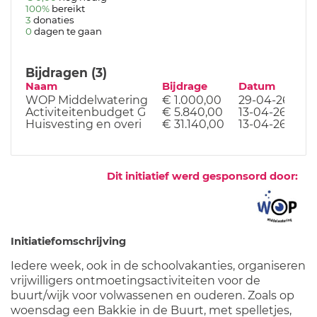
100%
bereikt
3
donaties
0
dagen te gaan
Bijdragen (3)
Naam
Bijdrage
Datum
WOP Middelwatering
€ 1.000,00
29-04-26
Activiteitenbudget G
€ 5.840,00
13-04-26
Huisvesting en overi
€ 31.140,00
13-04-26
Dit initiatief werd gesponsord door:
Initiatiefomschrijving
Iedere week, ook in de schoolvakanties, organiseren
vrijwilligers ontmoetingsactiviteiten voor de
buurt/wijk voor volwassenen en ouderen. Zoals op
woensdag een Bakkie in de Buurt, met spelletjes,