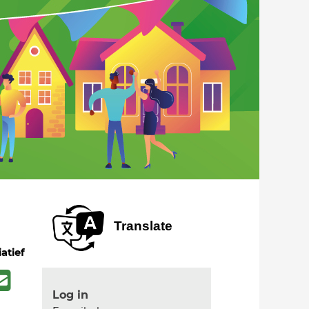
Translate
iatief
Log in