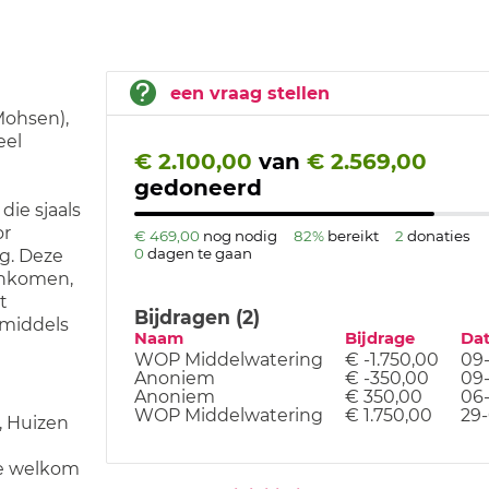
een vraag stellen
(Mohsen),
eel
€ 2.100,00
van
€ 2.569,00
gedoneerd
die sjaals
or
€ 469,00
nog nodig
82%
bereikt
2
donaties
0
dagen te gaan
g. Deze
enkomen,
t
Bijdragen (2)
 middels
Naam
Bijdrage
Da
WOP Middelwatering
€ -1.750,00
09
Anoniem
€ -350,00
09
Anoniem
€ 350,00
06
WOP Middelwatering
€ 1.750,00
29
, Huizen
te welkom