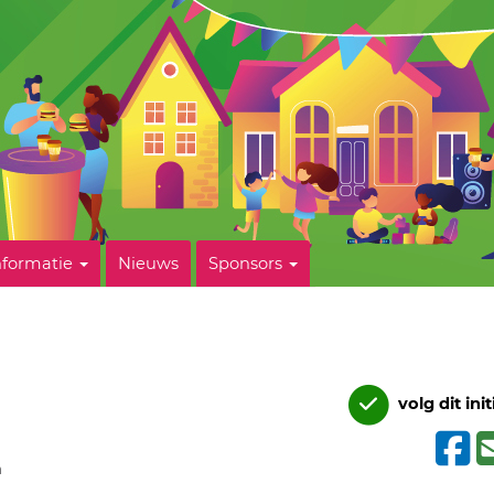
nformatie
Nieuws
Sponsors
volg dit init
n