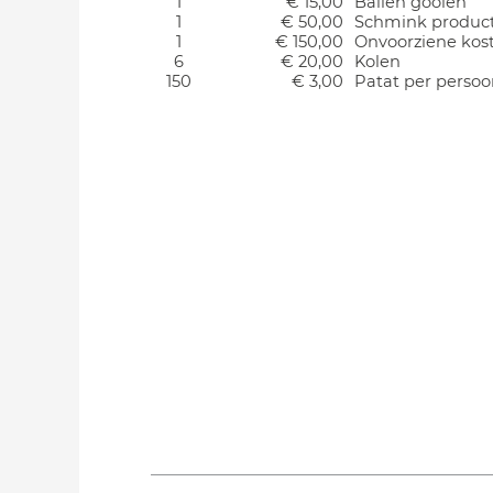
1
€ 15,00
Ballen gooien
1
€ 50,00
Schmink produc
1
€ 150,00
Onvoorziene kos
6
€ 20,00
Kolen
150
€ 3,00
Patat per perso