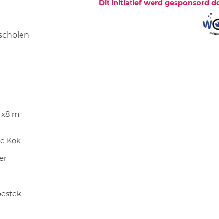
Dit initiatief werd gesponsord d
 scholen
 4x8 m
ie Kok
er
bestek,