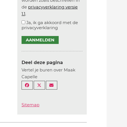
worden zoals beschreven in
de
privacyverklaring versie
1.1
.
Ja, ik ga akkoord met de
privacyverklaring
AANMELDEN
Deel deze pagina
Vertel je buren over Maak
Capelle
Sitemap