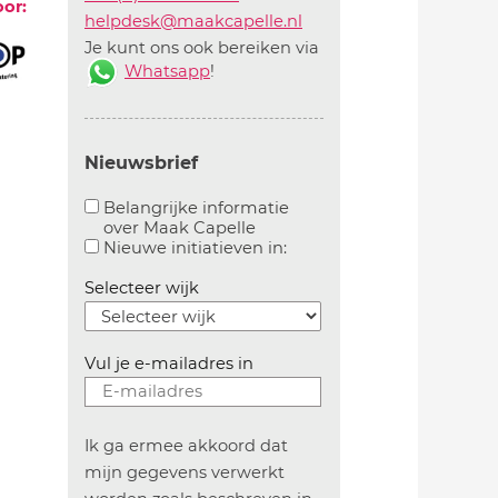
oor:
helpdesk@maakcapelle.nl
Je kunt ons ook bereiken via
Whatsapp
!
Nieuwsbrief
Belangrijke informatie
over Maak Capelle
Aanvinken om belangrijke informatie over maakca
Aanvinken om informatie 
Nieuwe initiatieven in:
Selecteer wijk
Vul je e-mailadres in
Ik ga ermee akkoord dat
mijn gegevens verwerkt