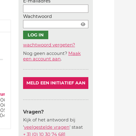
E-mailadres
Wachtwoord
wachtwoord vergeten?
Nog geen account?
Maak
Account
een account aan
.
aanmaken
MELD EEN INITIATIEF AAN
tum
-06-26
-06-26
-05-26
Vragen?
-04-26
Kijk of het antwoord bij
'
veelgestelde vragen
' staat
+ 31 (0) 10 30 74 681