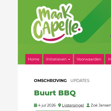
Home
Initiatieven
Voorwaarden
I
OMSCHRIJVING
UPDATES
Buurt BBQ
4 jul 2026
Lijstersingel
Zoë Janse