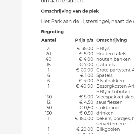
om aan te sluiten.
Omschrijving van de plek
Het Park aan de Lijstersingel, naast de
Begroting
Aantal
Prijs p/s
Omschrijving
3
€ 35,00
BBQ's
20
€ 8,00
Houten tafels
40
€ 4,00
houten banken
15
€ 7,00
statafels
1
€ 60,00
Grote partytent
6
€ 1,00
Spatels
6
€ 4,00
Afvalbakken
1
€ 40,00
Bezorgkosten Ar
BBQ attributen
150
€ 5,00
Vleespakket slag
12
€ 4,50
saus flessen
150
€ 0,50
stokbrood
150
€ 0,50
drinken
1
€ 150,00
bekers, bordjes, 
servetten enz.
1
€ 20,00
Blikgooien