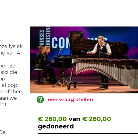
nze fysiek
ng van 4
nnen ze
ici die
op
 afloop
e of thee
gaan we
een vraag stellen
het
€ 280,00
van
€ 280,00
gedoneerd
 De