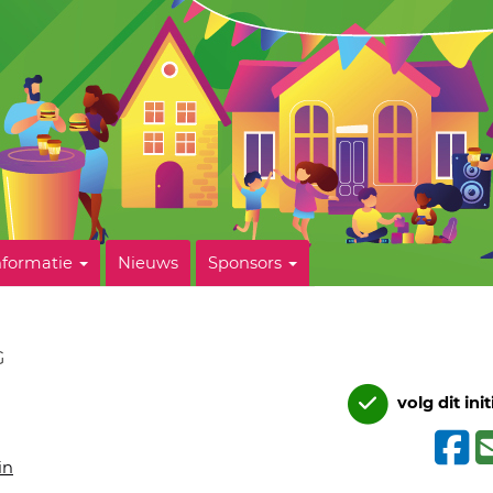
nformatie
Nieuws
Sponsors
G
volg dit init
in