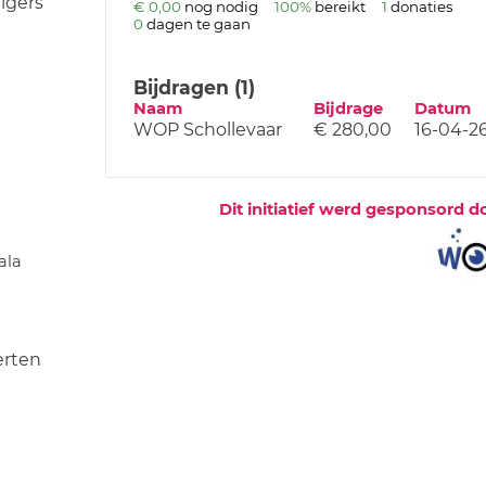
igers
€ 0,00
nog nodig
100%
bereikt
1
donaties
0
dagen te gaan
Bijdragen (1)
Naam
Bijdrage
Datum
WOP Schollevaar
€ 280,00
16-04-2
Dit initiatief werd gesponsord d
ala
erten