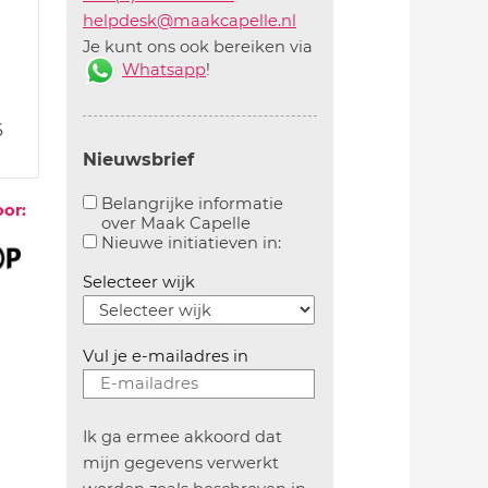
helpdesk@maakcapelle.nl
Je kunt ons ook bereiken via
Whatsapp
!
6
Nieuwsbrief
Belangrijke informatie
oor:
over Maak Capelle
Aanvinken om belangrijke informatie over maakca
Aanvinken om informatie 
Nieuwe initiatieven in:
Selecteer wijk
Vul je e-mailadres in
Ik ga ermee akkoord dat
mijn gegevens verwerkt