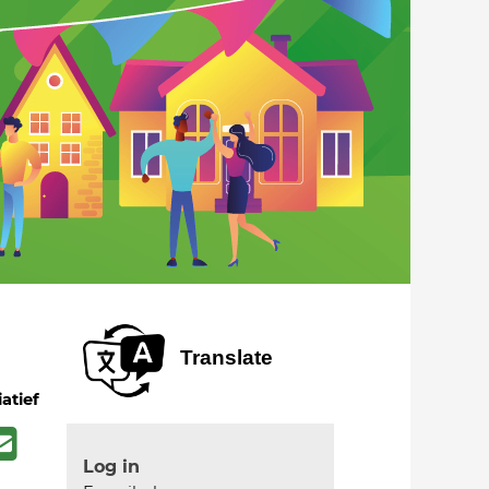
Translate
iatief
Log in