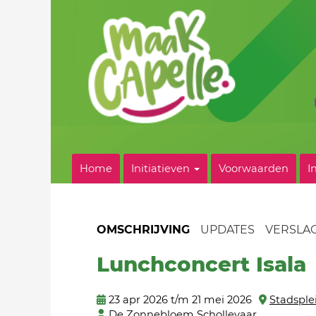
Home
Initiatieven
Voorwaarden
I
OMSCHRIJVING
UPDATES
VERSLA
Lunchconcert Isala
23 apr 2026 t/m 21 mei 2026
Stadsple
De Zonnebloem Schollevaar