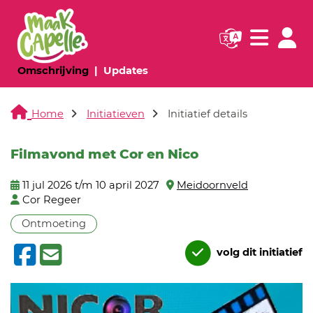
Navigatie websi
Navigatie
(huidige pagina)
(huidige pagina)
Omschrijving
Updates
Home
Initiatieven
Initiatief details
Filmavond met Cor en Nico
11 jul 2026 t/m 10 april 2027
Meidoornveld
Cor Regeer
Ontmoeting
volg dit initiatief