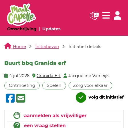
Navigatie websi
Navigatie
(huidige pagina)
(huidige pagina)
Omschrijving
Updates
Home
Initiatieven
Initiatief details
Buurt bbq Granida erf
4 jul 2026
Granida Erf
Jacqueline Van eijk
Ontmoeting
Spelen
Zorg voor elkaar
volg dit initiatief
aanmelden als vrijwilliger
een vraag stellen