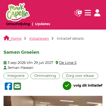
Navigatie websi
Navigatie
(huidige pagina)
(huidige pagina)
Omschrijving
Updates
Home
Initiatieven
Initiatief details
Samen Groeien
3 sep 2026 t/m 29 juli 2027
De Linie 5
Jeman Hassan
Integratie
Ontmoeting
Zorg voor elkaar
volg dit initiatief