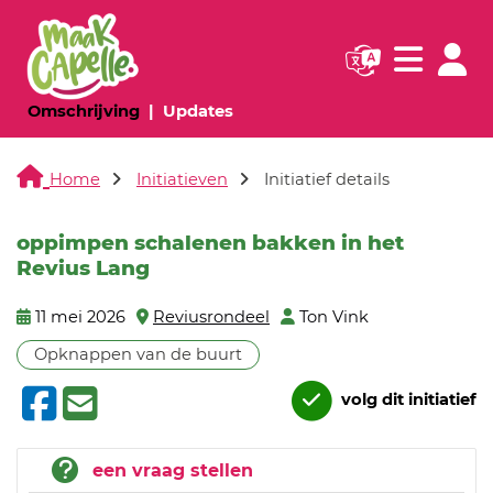
Navigatie websi
Navigatie
(huidige pagina)
(huidige pagina)
Omschrijving
Updates
Home
Initiatieven
Initiatief details
oppimpen schalenen bakken in het
Revius Lang
11 mei 2026
Reviusrondeel
Ton Vink
Opknappen van de buurt
volg dit initiatief
een vraag stellen