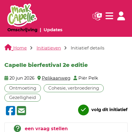
Navigatie websi
Navigatie
(huidige pagina)
(huidige pagina)
Omschrijving
Updates
Home
Initiatieven
Initiatief details
Capelle bierfestival 2e editie
20 jun 2026
Pelikaanweg
Piër Pelk
Ontmoeting
Cohesie, verbroedering
Gezelligheid
volg dit initiatief
een vraag stellen