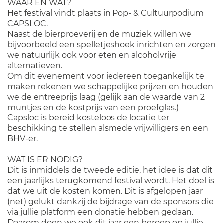
WAAR EN WAT?
Het festival vindt plaats in Pop- & Cultuurpodium
CAPSLOC.
Naast de bierproeverij en de muziek willen we
bijvoorbeeld een spelletjeshoek inrichten en zorgen
we natuurlijk ook voor eten en alcoholvrije
alternatieven.
Om dit evenement voor iedereen toegankelijk te
maken rekenen we schappelijke prijzen en houden
we de entreeprijs laag (gelijk aan de waarde van 2
muntjes en de kostprijs van een proefglas.)
Capsloc is bereid kosteloos de locatie ter
beschikking te stellen alsmede vrijwilligers en een
BHV-er.
WAT IS ER NODIG?
Dit is inmiddels de tweede editie, het idee is dat dit
een jaarlijks terugkomend festival wordt. Het doel is
dat we uit de kosten komen. Dit is afgelopen jaar
(net) gelukt dankzij de bijdrage van de sponsors die
via jullie platform een donatie hebben gedaan.
Daarom doen we ook dit jaar een beroep op jullie