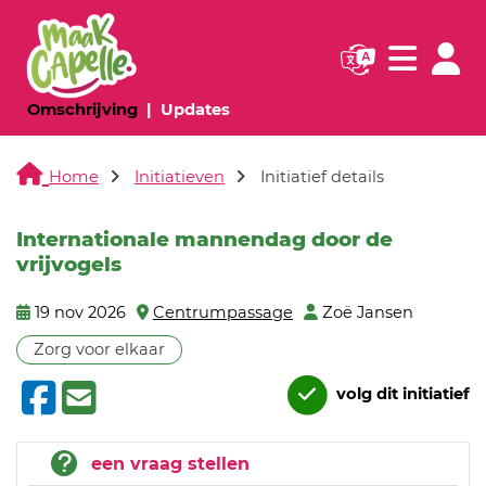
Navigatie websi
Navigatie
(huidige pagina)
(huidige pagina)
Omschrijving
Updates
Home
Initiatieven
Initiatief details
Internationale mannendag door de
vrijvogels
19 nov 2026
Centrumpassage
Zoë Jansen
Zorg voor elkaar
volg dit initiatief
een vraag stellen