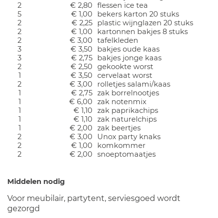
2
€ 2,80
flessen ice tea
5
€ 1,00
bekers karton 20 stuks
2
€ 2,25
plastic wijnglazen 20 stuks
2
€ 1,00
kartonnen bakjes 8 stuks
2
€ 3,00
tafelkleden
3
€ 3,50
bakjes oude kaas
3
€ 2,75
bakjes jonge kaas
2
€ 2,50
gekookte worst
1
€ 3,50
cervelaat worst
2
€ 3,00
rolletjes salami/kaas
1
€ 2,75
zak borrelnootjes
1
€ 6,00
zak notenmix
1
€ 1,10
zak paprikachips
1
€ 1,10
zak naturelchips
1
€ 2,00
zak beertjes
2
€ 3,00
Unox party knaks
2
€ 1,00
komkommer
2
€ 2,00
snoeptomaatjes
Middelen nodig
Voor meubilair, partytent, serviesgoed wordt
gezorgd