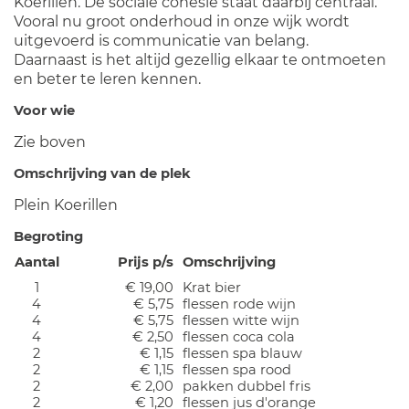
Koerillen. De sociale cohesie staat daarbij centraal.
Vooral nu groot onderhoud in onze wijk wordt
uitgevoerd is communicatie van belang.
Daarnaast is het altijd gezellig elkaar te ontmoeten
en beter te leren kennen.
Voor wie
Zie boven
Omschrijving van de plek
Plein Koerillen
Begroting
Aantal
Prijs p/s
Omschrijving
1
€ 19,00
Krat bier
4
€ 5,75
flessen rode wijn
4
€ 5,75
flessen witte wijn
4
€ 2,50
flessen coca cola
2
€ 1,15
flessen spa blauw
2
€ 1,15
flessen spa rood
2
€ 2,00
pakken dubbel fris
2
€ 1,20
flessen jus d'orange