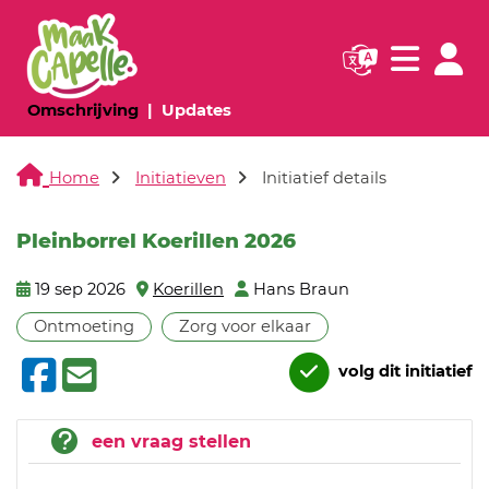
Navigatie websi
Navigatie
(huidige pagina)
(huidige pagina)
Omschrijving
Updates
Home
Initiatieven
Initiatief details
Pleinborrel Koerillen 2026
19 sep 2026
Koerillen
Hans Braun
Ontmoeting
Zorg voor elkaar
volg dit initiatief
een vraag stellen