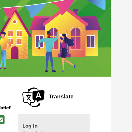
Translate
iatief
Log in