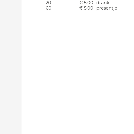
20
€ 5,00
drank
60
€ 5,00
presentje