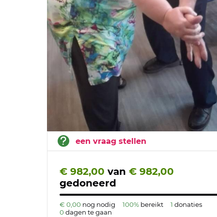
een vraag stellen
€ 982,00
van
€ 982,00
gedoneerd
€ 0,00
nog nodig
100%
bereikt
1
donaties
0
dagen te gaan