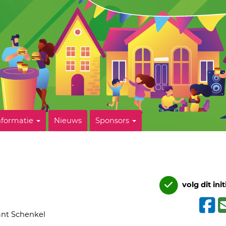
nformatie
Nieuws
Sponsors
volg dit init
ant Schenkel