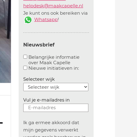
helpdesk@maakcapelle.nl
Je kunt ons ook bereiken via
Whatsapp
!
Nieuwsbrief
Belangrijke informatie
over Maak Capelle
Aanvinken om belangrijke informatie over maakca
Aanvinken om informatie 
Nieuwe initiatieven in:
Selecteer wijk
Vul je e-mailadres in
Ik ga ermee akkoord dat
mijn gegevens verwerkt