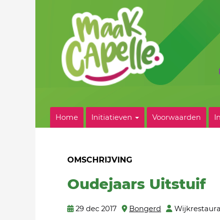
Home
Initiatieven
Voorwaarden
I
OMSCHRIJVING
Oudejaars Uitstuif
29 dec 2017
Bongerd
Wijkrestaur