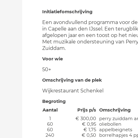
Initiatiefomschrijving
Een avondvullend programma voor de
in Capelle aan den IJssel. Een terugbli
afgelopen jaar en een toost op het nie
Met muzikale ondersteuning van Perr
Zuiddam.
Voor wie
50+
Omschrijving van de plek
Wijkrestaurant Schenkel
Begroting
Aantal
Prijs p/s
Omschrijving
1
€ 300,00
perry zuiddam ar
60
€ 0,95
oliebollen
60
€ 1,75
appelbeignets
240
€ 0,50
borrelhapjes 4 p