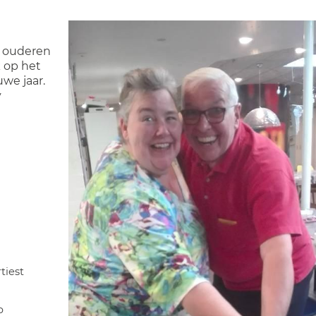
 ouderen
k op het
uwe jaar.
y
tiest
p