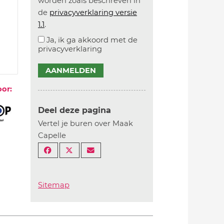
worden zoals beschreven in
de
privacyverklaring versie
1.1
.
Ja, ik ga akkoord met de
privacyverklaring
AANMELDEN
oor:
Deel deze pagina
Vertel je buren over Maak
Capelle
Sitemap