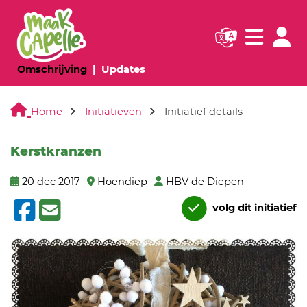
Navigatie websi
Navigatie
(huidige pagina)
(huidige pagina)
Omschrijving
Updates
Home
Initiatieven
Initiatief details
Kerstkranzen
20 dec 2017
Hoendiep
HBV de Diepen
volg dit initiatief