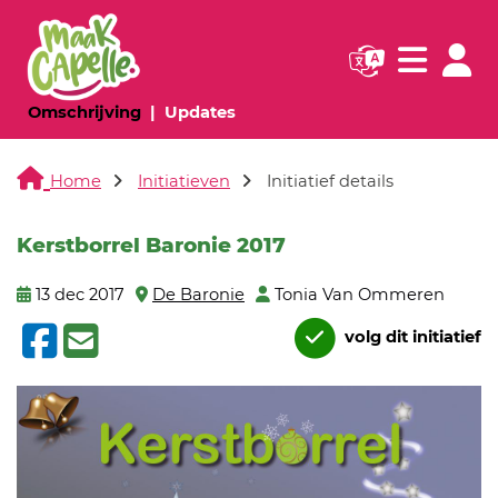
Navigatie websi
Navigatie
(huidige pagina)
(huidige pagina)
Omschrijving
Updates
Home
Initiatieven
Initiatief details
Kerstborrel Baronie 2017
13 dec 2017
De Baronie
Tonia Van Ommeren
volg dit initiatief