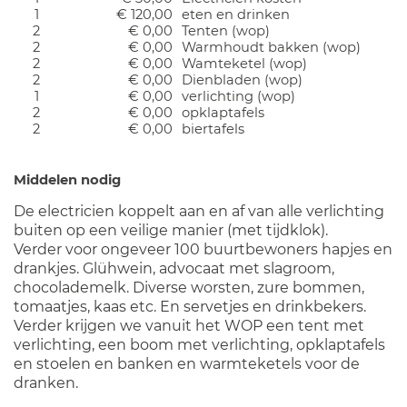
1
€ 120,00
eten en drinken
2
€ 0,00
Tenten (wop)
2
€ 0,00
Warmhoudt bakken (wop)
2
€ 0,00
Wamteketel (wop)
2
€ 0,00
Dienbladen (wop)
1
€ 0,00
verlichting (wop)
2
€ 0,00
opklaptafels
2
€ 0,00
biertafels
Middelen nodig
De electricien koppelt aan en af van alle verlichting
buiten op een veilige manier (met tijdklok).
Verder voor ongeveer 100 buurtbewoners hapjes en
drankjes. Glühwein, advocaat met slagroom,
chocolademelk. Diverse worsten, zure bommen,
tomaatjes, kaas etc. En servetjes en drinkbekers.
Verder krijgen we vanuit het WOP een tent met
verlichting, een boom met verlichting, opklaptafels
en stoelen en banken en warmteketels voor de
dranken.