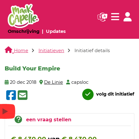
Navigatie websi
Navigatie
(huidige pagina)
(huidige pagina)
Omschrijving
Updates
Home
Initiatieven
Initiatief details
Build Your Empire
20 dec 2018
De Linie
capsloc
volg dit initiatief
een vraag stellen