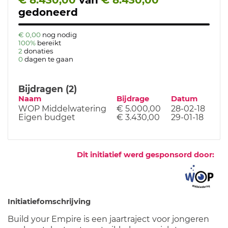
€ 8.430,00
van
€ 8.430,00
gedoneerd
€ 0,00
nog nodig
100%
bereikt
2
donaties
0
dagen te gaan
Bijdragen (2)
Naam
Bijdrage
Datum
WOP Middelwatering
€ 5.000,00
28-02-18
Eigen budget
€ 3.430,00
29-01-18
Dit initiatief werd gesponsord door:
Initiatiefomschrijving
Build your Empire is een jaartraject voor jongeren