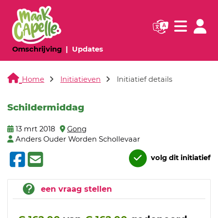
Navigatie websi
Navigatie
(huidige pagina)
(huidige pagina)
Omschrijving
Updates
Home
Initiatieven
Initiatief details
Schildermiddag
13 mrt 2018
Gong
Anders Ouder Worden Schollevaar
volg dit initiatief
een vraag stellen