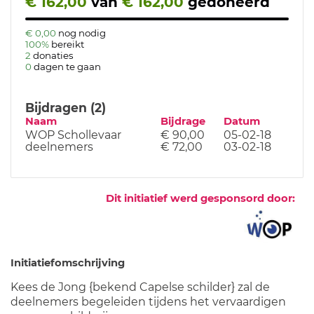
€ 162,00
van
€ 162,00
gedoneerd
€ 0,00
nog nodig
100%
bereikt
2
donaties
0
dagen te gaan
Bijdragen (2)
Naam
Bijdrage
Datum
WOP Schollevaar
€ 90,00
05-02-18
deelnemers
€ 72,00
03-02-18
Dit initiatief werd gesponsord door:
Initiatiefomschrijving
Kees de Jong {bekend Capelse schilder} zal de
deelnemers begeleiden tijdens het vervaardigen