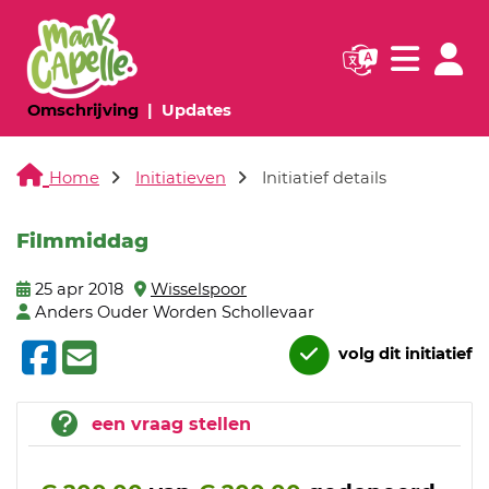
Navigatie websi
Navigatie
(huidige pagina)
(huidige pagina)
Omschrijving
Updates
Home
Initiatieven
Initiatief details
Filmmiddag
25 apr 2018
Wisselspoor
Anders Ouder Worden Schollevaar
volg dit initiatief
een vraag stellen