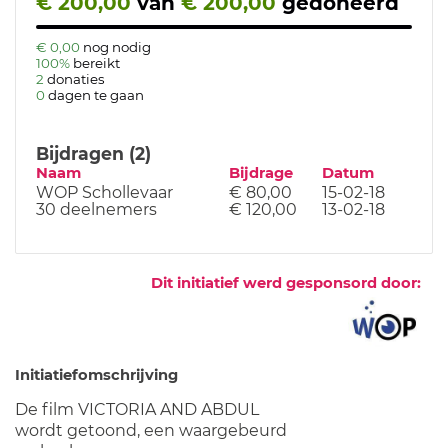
€ 200,00
van
€ 200,00
gedoneerd
€ 0,00
nog nodig
100%
bereikt
2
donaties
0
dagen te gaan
Bijdragen (2)
Naam
Bijdrage
Datum
WOP Schollevaar
€ 80,00
15-02-18
30 deelnemers
€ 120,00
13-02-18
Dit initiatief werd gesponsord door:
Initiatiefomschrijving
De film VICTORIA AND ABDUL
wordt getoond, een waargebeurd