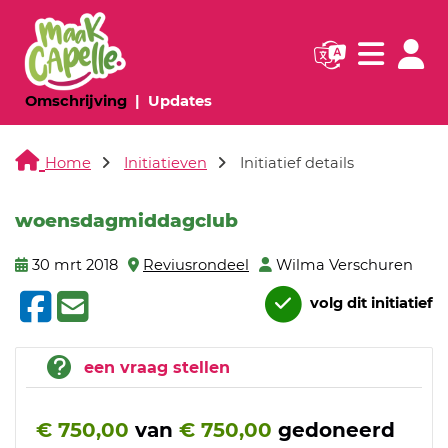
Navigatie websi
Navigatie
(huidige pagina)
(huidige pagina)
Omschrijving
Updates
Home
Initiatieven
Initiatief details
woensdagmiddagclub
30 mrt 2018
Reviusrondeel
Wilma Verschuren
volg dit initiatief
een vraag stellen
€ 750,00
van
€ 750,00
gedoneerd