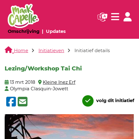
Navigatie websi
Navigatie
(huidige pagina)
(huidige pagina)
Omschrijving
Updates
Home
Initiatieven
Initiatief details
Lezing/Workshop Tai Chi
13 mrt 2018
Kleine Inez Erf
Olympia Clasquin-Jowett
volg dit initiatief