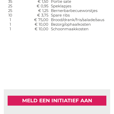
35
€ 1,50
Portie sate
25
€ 0,95
Speklapjes
25
€ 1,25
Bernerbarbecueworstjes
10
€ 3,75
Spare ribs
1
€ 75,00
Brood/drank/fris/salade/saus
1
€ 10,00
Bezorg/ophaalkosten
1
€ 10,00
Schoonmaakkosten
MELD EEN INITIATIEF AAN