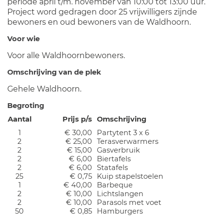
periode april t/m. november van 10:00 tot 13:00 uur.
Project word gedragen door 25 vrijwilligers zijnde
bewoners en oud bewoners van de Waldhoorn.
Voor wie
Voor alle Waldhoornbewoners.
Omschrijving van de plek
Gehele Waldhoorn.
Begroting
Aantal
Prijs p/s
Omschrijving
1
€ 30,00
Partytent 3 x 6
2
€ 25,00
Terasverwarmers
2
€ 15,00
Gasverbruik
2
€ 6,00
Biertafels
2
€ 6,00
Statafels
25
€ 0,75
Kuip stapelstoelen
1
€ 40,00
Barbeque
2
€ 10,00
Lichtslangen
2
€ 10,00
Parasols met voet
50
€ 0,85
Hamburgers