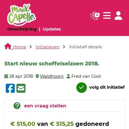
Navigatie websi
Navigatie
(huidige pagina)
(huidige pagina)
Omschrijving
Updates
Home
Initiatieven
Initiatief details
Start nieuw schoffelseizoen 2018.
28 apr 2018
Waldhoorn
Fred van Gool
volg dit initiatief
een vraag stellen
€ 515,00
van
€ 515,25
gedoneerd