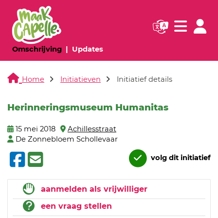
Navigatie websi
Navigatie
(huidige pagina)
(huidige pagina)
Omschrijving
Updates
Home
Initiatieven
Initiatief details
Herinneringsmuseum Humanitas
15 mei 2018
Achillesstraat
De Zonnebloem Schollevaar
volg dit initiatief
aanmelden als vrijwilliger
een vraag stellen