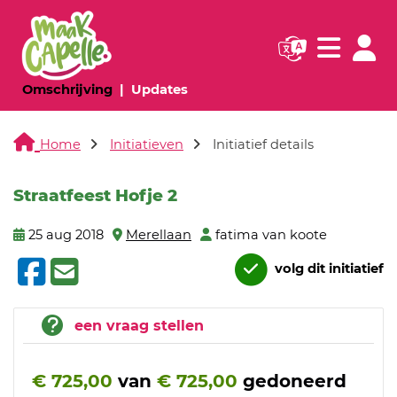
Navigatie websi
Navigatie
(huidige pagina)
(huidige pagina)
Omschrijving
Updates
Home
Initiatieven
Initiatief details
Straatfeest Hofje 2
25 aug 2018
Merellaan
fatima van koote
volg dit initiatief
een vraag stellen
€ 725,00
van
€ 725,00
gedoneerd