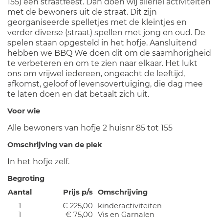
155) een straatfeest. Dan doen wij allerlei activiteiten
met de bewoners uit de straat. Dit zijn
georganiseerde spelletjes met de kleintjes en
verder diverse (straat) spellen met jong en oud. De
spelen staan opgesteld in het hofje. Aansluitend
hebben we BBQ We doen dit om de saamhorigheid
te verbeteren en om te zien naar elkaar. Het lukt
ons om vrijwel iedereen, ongeacht de leeftijd,
afkomst, geloof of levensovertuiging, die dag mee
te laten doen en dat betaalt zich uit.
Voor wie
Alle bewoners van hofje 2 huisnr 85 tot 155
Omschrijving van de plek
In het hofje zelf.
Begroting
Aantal
Prijs p/s
Omschrijving
1
€ 225,00
kinderactiviteiten
1
€ 75,00
Vis en Garnalen