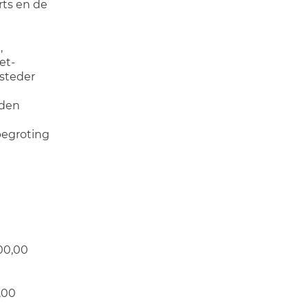
ts en de
,
et-
steder
rden
 begroting
00,00
,00