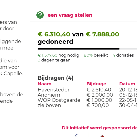
een vraag stellen
gers van
r door
€ 6.310,40
van
€ 7.888,00
gedoneerd
liggende
ag mee
€ 1.577,60
nog nodig
80%
bereikt
4
donaties
0
dagen te gaan
die van
 om voor
k Capelle.
Bijdragen (4)
Naam
Bijdrage
Datum
Havensteder
€ 2.610,40
20-12-1
 boven de
Anoniem
€ 2.000,00
05-12-1
WOP Oostgaarde
€ 1.000,00
22-05-1
gende
zie boven
€ 700,00
30-04-
Dit initiatief werd gesponsord d