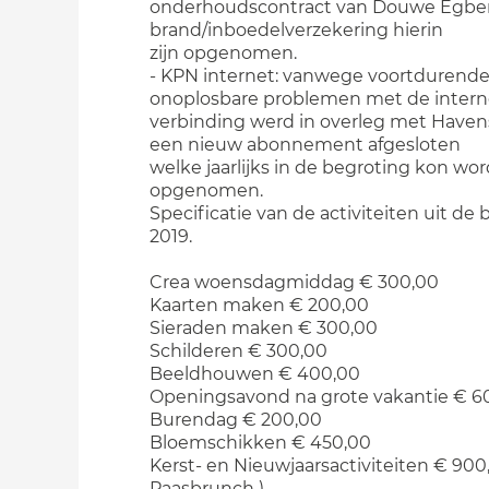
onderhoudscontract van Douwe Egber
brand/inboedelverzekering hierin
zijn opgenomen.
- KPN internet: vanwege voortdurende
onoplosbare problemen met de intern
verbinding werd in overleg met Haven
een nieuw abonnement afgesloten
welke jaarlijks in de begroting kon wo
opgenomen.
Specificatie van de activiteiten uit de
2019.
Crea woensdagmiddag € 300,00
Kaarten maken € 200,00
Sieraden maken € 300,00
Schilderen € 300,00
Beeldhouwen € 400,00
Openingsavond na grote vakantie € 6
Burendag € 200,00
Bloemschikken € 450,00
Kerst- en Nieuwjaarsactiviteiten € 900
Paasbrunch )