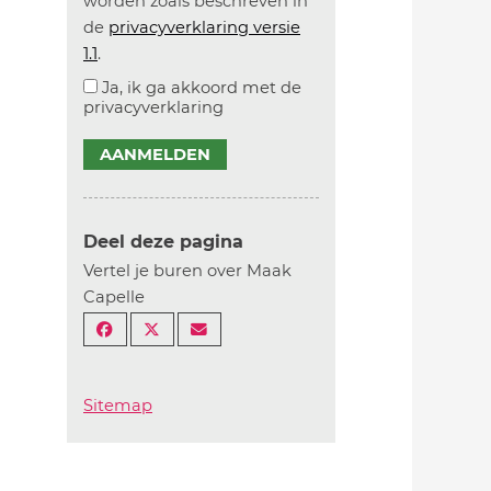
worden zoals beschreven in
de
privacyverklaring versie
1.1
.
Ja, ik ga akkoord met de
privacyverklaring
AANMELDEN
Deel deze pagina
Vertel je buren over Maak
Capelle
Sitemap