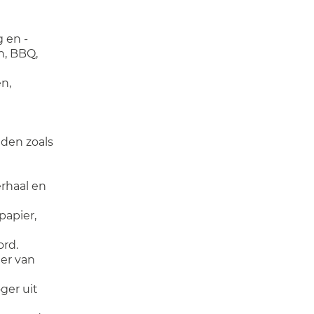
 en -
h, BBQ,
n,
den zoals
erhaal en
papier,
ord.
er van
ger uit