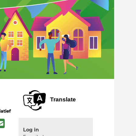
Translate
iatief
Log in