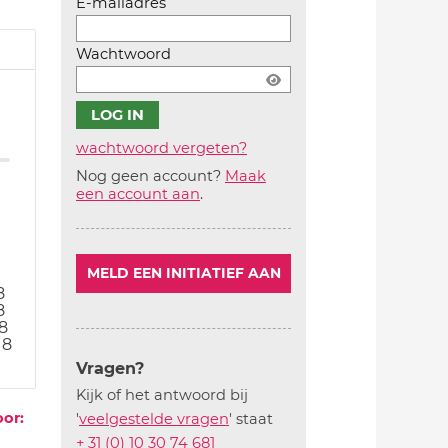
E-mailadres
Wachtwoord
wachtwoord vergeten?
Nog geen account?
Maak
Account
een account aan
.
aanmaken
MELD EEN INITIATIEF AAN
8
8
8
18
Vragen?
Kijk of het antwoord bij
oor:
'
veelgestelde vragen
' staat
+ 31 (0) 10 30 74 681