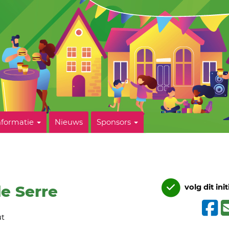
nformatie
Nieuws
Sponsors
e Serre
volg dit init
ut