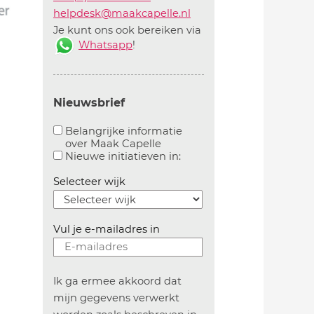
helpdesk@maakcapelle.nl
Je kunt ons ook bereiken via
Whatsapp
!
Nieuwsbrief
Belangrijke informatie
over Maak Capelle
Aanvinken om belangrijke informatie over maakca
Aanvinken om informatie 
Nieuwe initiatieven in:
Selecteer wijk
Vul je e-mailadres in
Ik ga ermee akkoord dat
mijn gegevens verwerkt