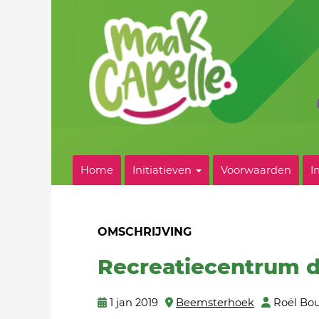
Home
Initiatieven
Voorwaarden
I
OMSCHRIJVING
Recreatiecentrum d
1 jan 2019
Beemsterhoek
Roël Bo