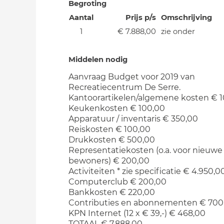
Begroting
Aantal
Prijs p/s
Omschrijving
1
€ 7.888,00
zie onder
Middelen nodig
Aanvraag Budget voor 2019 van
Recreatiecentrum De Serre.
Kantoorartikelen/algemene kosten € 
Keukenkosten € 100,00
Apparatuur / inventaris € 350,00
Reiskosten € 100,00
Drukkosten € 500,00
Representatiekosten (o.a. voor nieuwe
bewoners) € 200,00
Activiteiten * zie specificatie € 4.950,0
Computerclub € 200,00
Bankkosten € 220,00
Contributies en abonnementen € 700
KPN Internet (12 x € 39,-) € 468,00
TOTAAL € 7.888,00