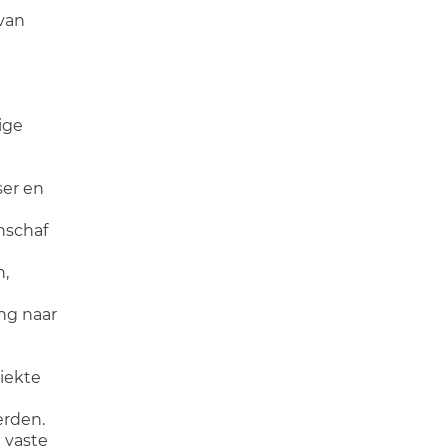
 van
ige
ser en
anschaf
n,
ng naar
ziekte
erden.
l vaste