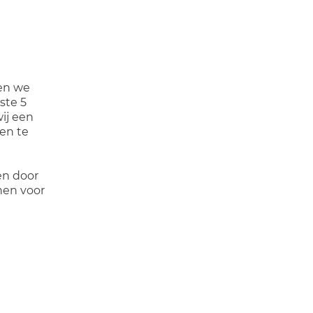
ken we
tste 5
ij een
en te
en door
nen voor